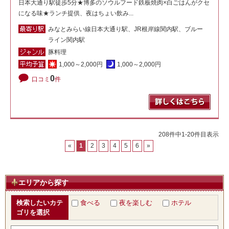
日本大通り駅徒歩5分★博多のソウルフード鉄板焼肉×白ごはんがクセ
になる味★ランチ提供、夜はちょい飲み...
みなとみらい線日本大通り駅、JR根岸線関内駅、ブルー
ライン関内駅
豚料理
1,000～2,000円
1,000～2,000円
0
口コミ
件
208件中1-20件目表示
«
1
2
3
4
5
6
»
エリアから探す
検索したいカテ
食べる
夜を楽しむ
ホテル
ゴリを選択