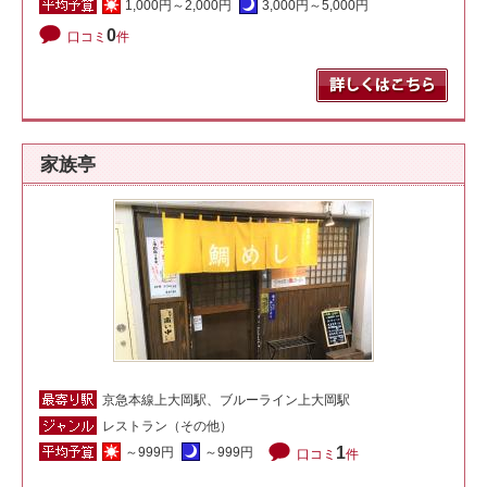
1,000円～2,000円
3,000円～5,000円
0
口コミ
件
家族亭
京急本線上大岡駅、ブルーライン上大岡駅
レストラン（その他）
1
～999円
～999円
口コミ
件