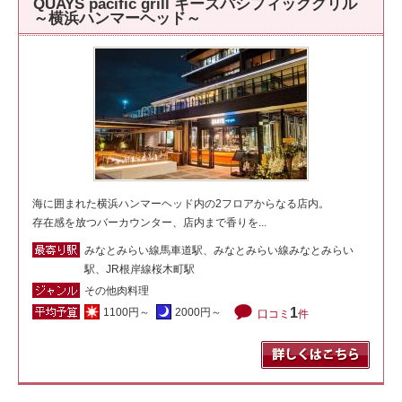
QUAYS pacific grill キーズパシフィックグリル
～横浜ハンマーヘッド～
海に囲まれた横浜ハンマーヘッド内の2フロアからなる店内。
存在感を放つバーカウンター、店内まで香りを...
みなとみらい線馬車道駅、みなとみらい線みなとみらい
駅、JR根岸線桜木町駅
その他肉料理
1
1100円～
2000円～
口コミ
件