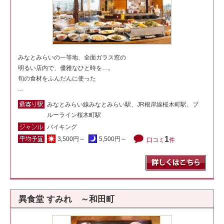
みなとみらいの一等地、全面ガラス窓の
明るい店内で、優雅なひと時を…。
旬の食材をふんだんに使った
...
みなとみらい線みなとみらい駅、JR根岸線桜木町駅、ブ
ルーライン桜木町駅
バイキング
1
3,500円～
5,500円～
口コミ
件
異食堂 すみれ ～和田町