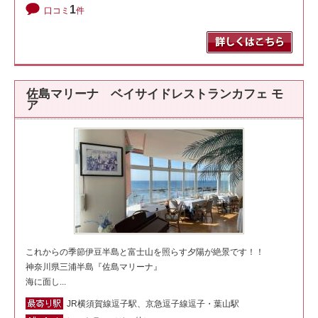
1
口コミ
件
佐島マリーナ ベイサイドレストランカフェ モ
ア
これからの季節伊豆半島と富士山を照らす夕陽が絶景です！！
神奈川県三浦半島『佐島マリーナ』
海に面し...
JR横須賀線逗子駅、京急逗子線逗子・葉山駅