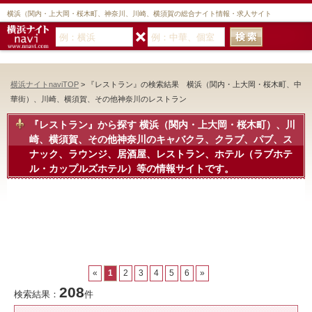
横浜（関内・上大岡・桜木町、神奈川、川崎、横須賀の総合ナイト情報・求人サイト
横浜ナイトnaviTOP
> 『レストラン』の検索結果 横浜（関内・上大岡・桜木町、中
華街）、川崎、横須賀、その他神奈川のレストラン
『レストラン』から探す
横浜（関内・上大岡・桜木町）、川
崎、横須賀、その他神奈川のキャバクラ、クラブ、パブ、ス
ナック、ラウンジ、居酒屋、レストラン、ホテル（ラブホテ
ル・カップルズホテル）等の情報サイトです。
«
1
2
3
4
5
6
»
208
検索結果：
件