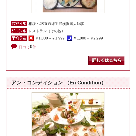
相鉄・JR直通線羽沢横浜国大駅駅
レストラン（その他）
￥1,000～￥1,999
￥1,000～￥2,999
0
口コミ
件
アン・コンディション （En Condition）