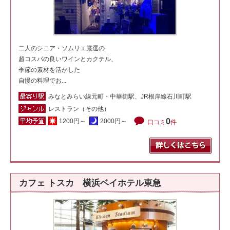
二人のシニア・ソムリエ厳選の
超コスパの良いワインとカクテル、
季節の素材を活かした
自慢の料理でお...
みなとみらい線元町・中華街駅、JR根岸線石川町駅
レストラン（その他）
0
1200円～
2000円～
口コミ
件
カフェ トスカ 横浜ベイホテル東急