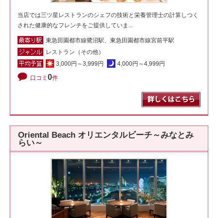
当店では三ツ星レストランのシェフの技術と栄養管理士の計算しつく
された健康的なフレンチをご提供していま...
東急田園都市線鷺沼駅、東急田園都市線宮前平駅
レストラン（その他）
3,000円～3,999円
4,000円～4,999円
0
口コミ
件
Oriental Beach オリエンタルビーチ～みなとみ
らい～