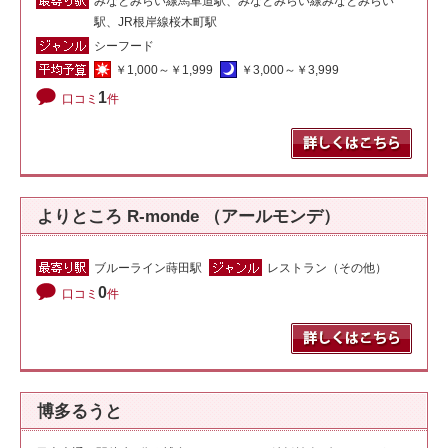
みなとみらい線馬車道駅、みなとみらい線みなとみらい
駅、JR根岸線桜木町駅
シーフード
￥1,000～￥1,999
￥3,000～￥3,999
1
口コミ
件
よりところ R-monde （アールモンデ）
ブルーライン蒔田駅
レストラン（その他）
0
口コミ
件
博多るうと