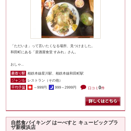
「ただいま」って言いたくなる場所、見つけました。
和田町にある「居酒屋食堂 すみれ」さん。
おしゃ...
相鉄本線星川駅、相鉄本線和田町駅
レストラン（その他）
0
～999円
999～2999円
口コミ
件
自然食バイキング はーべすと キュービックプラ
ザ新横浜店