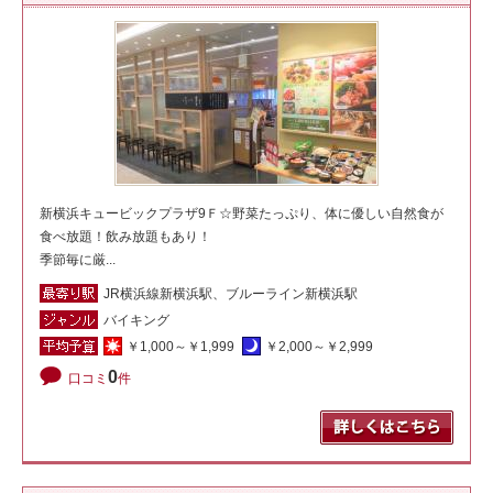
新横浜キュービックプラザ9Ｆ☆野菜たっぷり、体に優しい自然食が
食べ放題！飲み放題もあり！
季節毎に厳...
JR横浜線新横浜駅、ブルーライン新横浜駅
バイキング
￥1,000～￥1,999
￥2,000～￥2,999
0
口コミ
件