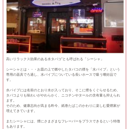
高いリラックス効果のある水タバコ”とも呼ばれる「シーシャ」
シーシャとは・・・お皿の上で燃やしたタバコの煙を「水パイプ」という
専用の器具でろ過し、水パイプについている長いホースで吸う嗜好品で
す。
水パイプには名前のとおり水が入っており、そこに煙をくぐらせるため、
タバコよりも味わいがやわらかく、ニコチンやタールの含有量も抑えられ
ます。
そのため、健康志向が高まる昨今、紙巻たばこのかわりに楽しむ愛煙家が
増えてきています。
またシーシャには、煙にさまざまなフレーバーをプラスできるという特徴
もあります。