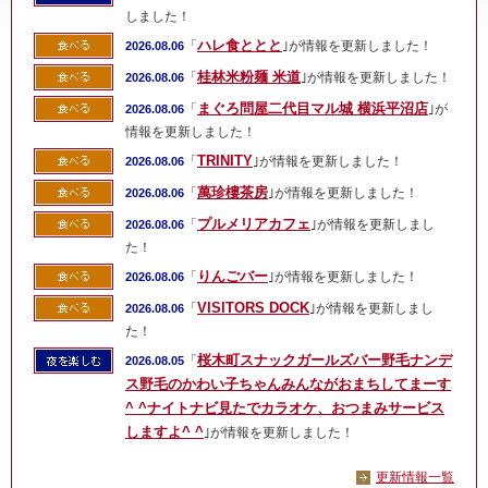
しました！
ハレ食ととと
「
｣が情報を更新しました！
2026.08.06
桂林米粉麺 米道
「
｣が情報を更新しました！
2026.08.06
まぐろ問屋二代目マル城 横浜平沼店
「
｣が
2026.08.06
情報を更新しました！
TRINITY
「
｣が情報を更新しました！
2026.08.06
萬珍樓茶房
「
｣が情報を更新しました！
2026.08.06
プルメリアカフェ
「
｣が情報を更新しまし
2026.08.06
た！
りんごバー
「
｣が情報を更新しました！
2026.08.06
VISITORS DOCK
「
｣が情報を更新しまし
2026.08.06
た！
桜木町スナックガールズバー野毛ナンデ
「
2026.08.05
ス野毛のかわい子ちゃんみんながおまちしてまーす
^ ^ナイトナビ見たでカラオケ、おつまみサービス
しますよ^ ^
｣が情報を更新しました！
更新情報一覧