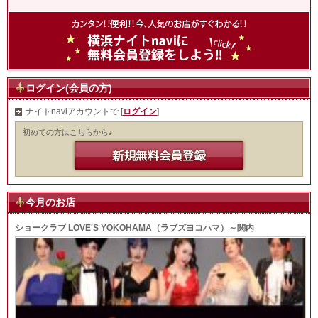
ログイン(会員の方)
ナイトnaviアカウントで [
ログイン
]
初めての方はこちらから♪
今月のお店
ショークラブ LOVE'S YOKOHAMA（ラブズヨコハマ）～関内