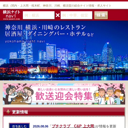
横浜（関内・上大岡・桜木町、神奈川、川崎、横須賀の総合ナイト情報・求人サイト
更新情報
プチクラブ C&P 上大岡
「
｣が情報を更新
2026.08.06