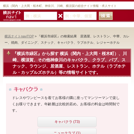
横浜（関内・上大岡・桜木町、神奈川、川崎、横須賀の総合ナイト情報・求人サイト
横浜ナイトnaviTOP
> 『横浜市緑区』の検索結果 居酒屋、レストラン、中華、カレ
ー、焼肉、ダイニング、スナック、キャバクラ、ラブホテル、レジャーホテル
『横浜市緑区』から探す
横浜（関内・上大岡・桜木町）、川
崎、横須賀、その他神奈川のキャバクラ、クラブ、パブ、ス
ナック、ラウンジ、居酒屋、レストラン、ホテル（ラブホテ
ル・カップルズホテル）等の情報サイトです。
ドレスやワンピースを着てお客様の隣に座ってマンツーマンで楽し
くお喋りできます。年齢層は比較的若め。お客様の料金は時間制で
す。
キャバクラ (73)
ニュークラブ (1)