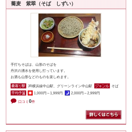
蕎麦 紫翠（そば しずい）
手打ちそばは、山形のそばを
丹沢の湧水を使用し打っています。
お酒も山形などのものを楽しめます。
JR横浜線中山駅、グリーンライン中山駅
そば
1,000円～1,999円
2,000円～2,999円
0
口コミ
件