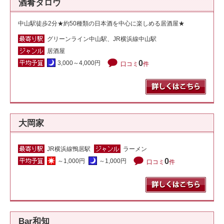
酒肴タロウ
中山駅徒歩2分★約50種類の日本酒を中心に楽しめる居酒屋★
グリーンライン中山駅、JR横浜線中山駅
居酒屋
0
3,000～4,000円
口コミ
件
大岡家
JR横浜線鴨居駅
ラーメン
0
～1,000円
～1,000円
口コミ
件
Bar和知