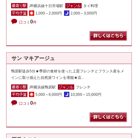
JR横浜線十日市場駅
タイ料理
1,000～2,000円
2,000～3,000円
0
口コミ
件
サン マキアージュ
鴨居駅徒歩5分★季節の食材を使った上質フレンチとフランス産をメ
インに取り揃えた自然派ワインを堪能★店...
JR横浜線鴨居駅
フレンチ
5,000～6,000円
10,000～15,000円
0
口コミ
件