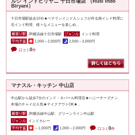
ルシ インドビリヤニ 十日市場店 （Rusi Indo
Biryani）
十日市場駅徒歩10分★ベテランインド人シェフが作る南インド料理に
北インド料理、様々なメニューを楽しめ...
JR横浜線十日市場駅
インド料理
1,000～2,000円
2,000～3,000円
0
口コミ
件
マナスル・キッチン 中山店
中山駅から徒歩7分のインド・ネパール料理店★ハニーチーズナン、
本場のチャイが人気★テイクアウトOK★...
JR横浜線中山駅、グリーンライン中山駅
インドカレー
0
～1,000円
1,000～2,000円
口コミ
件