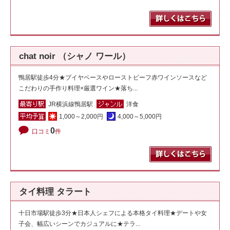
chat noir （シャノ ワール）
鴨居駅徒歩4分★ブイヤベースやローストビーフ赤ワインソースなど
こだわりの手作り料理×厳選ワイン★落ち...
JR横浜線鴨居駅
洋食
1,000～2,000円
4,000～5,000円
0
口コミ
件
タイ料理 タラート
十日市場駅徒歩3分★日本人シェフによる本格タイ料理★デートや女
子会、幅広いシーンでカジュアルに★テラ...