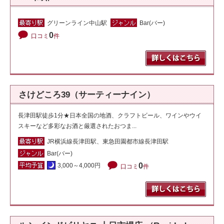
グリーンライン中山駅
Bar(バー)
0
口コミ
件
さけどころ39（サーティーナイン）
長津田駅徒歩1分★日本全国の地酒、クラフトビール、ワインやウイ
スキーなど多彩なお酒と厳選されたおつま...
JR横浜線長津田駅、東急田園都市線長津田駅
Bar(バー)
0
3,000～4,000円
口コミ
件