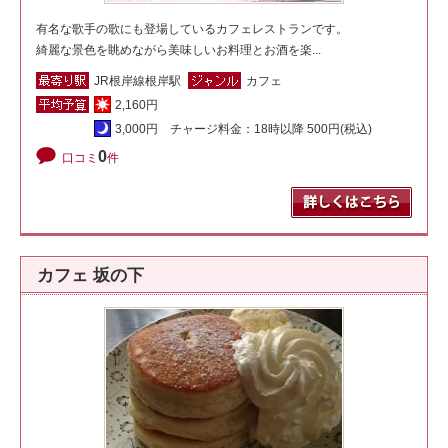
有名な歌手の歌にも登場しているカフェレストランです。
綺麗な景色を眺めながら美味しいお料理とお酒を楽...
JR根岸線根岸駅
カフェ
2,160円
3,000円 チャージ料金：18時以降 500円(税込)
0
口コミ
件
カフェ 坂の下