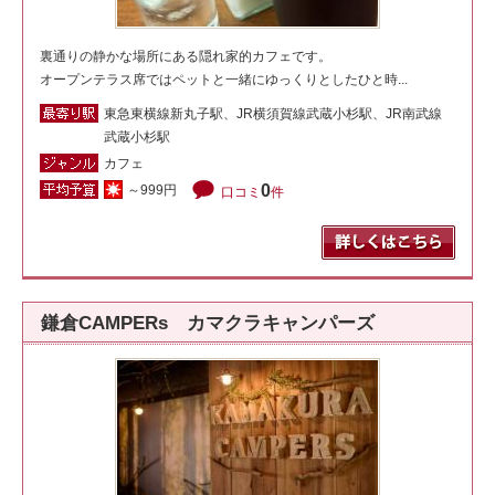
裏通りの静かな場所にある隠れ家的カフェです。
オープンテラス席ではペットと一緒にゆっくりとしたひと時...
東急東横線新丸子駅、JR横須賀線武蔵小杉駅、JR南武線
武蔵小杉駅
カフェ
0
～999円
口コミ
件
鎌倉CAMPERs カマクラキャンパーズ