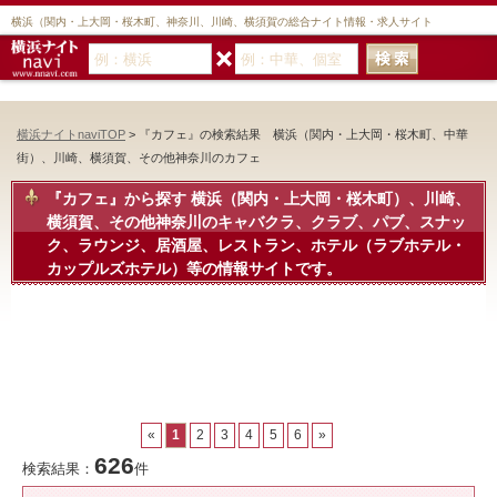
横浜（関内・上大岡・桜木町、神奈川、川崎、横須賀の総合ナイト情報・求人サイト
横浜ナイトnaviTOP
> 『カフェ』の検索結果 横浜（関内・上大岡・桜木町、中華
街）、川崎、横須賀、その他神奈川のカフェ
『カフェ』から探す
横浜（関内・上大岡・桜木町）、川崎、
横須賀、その他神奈川のキャバクラ、クラブ、パブ、スナッ
ク、ラウンジ、居酒屋、レストラン、ホテル（ラブホテル・
カップルズホテル）等の情報サイトです。
«
1
2
3
4
5
6
»
626
検索結果：
件