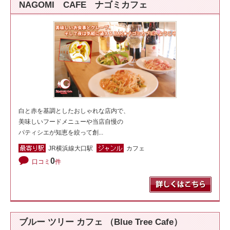
NAGOMI CAFE ナゴミカフェ
白と赤を基調としたおしゃれな店内で、
美味しいフードメニューや当店自慢の
パティシエが知恵を絞って創...
JR横浜線大口駅
カフェ
0
口コミ
件
ブルー ツリー カフェ （Blue Tree Cafe）