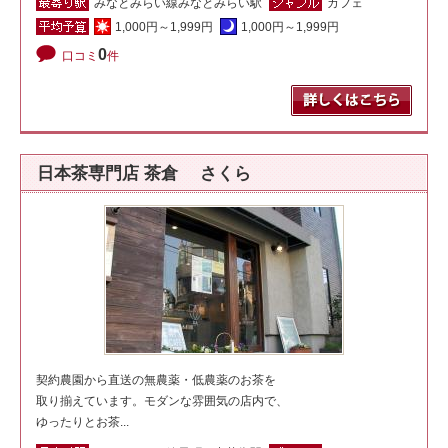
みなとみらい線みなとみらい駅
カフェ
1,000円～1,999円
1,000円～1,999円
0
口コミ
件
日本茶専門店 茶倉 さくら
契約農園から直送の無農薬・低農薬のお茶を
取り揃えています。モダンな雰囲気の店内で、
ゆったりとお茶...