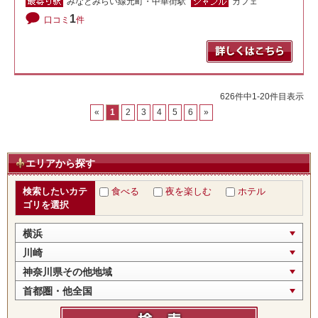
みなとみらい線元町・中華街駅
カフェ
1
口コミ
件
626件中1-20件目表示
«
1
2
3
4
5
6
»
エリアから探す
検索したいカテ
食べる
夜を楽しむ
ホテル
ゴリを選択
横浜
川崎
神奈川県その他地域
首都圏・他全国