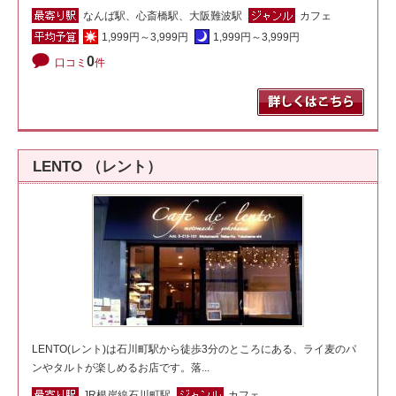
なんば駅、心斎橋駅、大阪難波駅
カフェ
1,999円～3,999円
1,999円～3,999円
0
口コミ
件
LENTO （レント）
LENTO(レント)は石川町駅から徒歩3分のところにある、ライ麦のパ
ンやタルトが楽しめるお店です。落...
JR根岸線石川町駅
カフェ