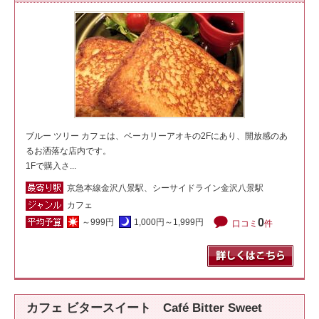
ブルー ツリー カフェは、ベーカリーアオキの2Fにあり、開放感のあ
るお洒落な店内です。
1Fで購入さ...
京急本線金沢八景駅、シーサイドライン金沢八景駅
カフェ
0
～999円
1,000円～1,999円
口コミ
件
カフェ ビタースイート Café Bitter Sweet