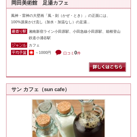
岡田美術館 足湯カフェ
風神・雷神の大壁画「風・刻（かぜ・とき）」の正面には、
100%源泉かけ流し（加水・加温なし）の足湯...
湘南新宿ライン小田原駅、小田急線小田原駅、箱根登山
鉄道小涌谷駅
カフェ
0
～1000円
口コミ
件
サン カフェ（sun cafe）