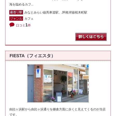
海を臨めるカフ...
みなとみらい線馬車道駅、JR根岸線桜木町駅
カフェ
1
口コミ
件
FIESTA（フィエスタ）
由比ヶ浜駅から由比ヶ浜通りを鎌倉方面に歩くと見えてくるのが当店
です。