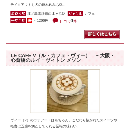
テイクアウトも犬の連れ込みもO...
江ノ島電鉄線由比ヶ浜駅
カフェ
0
～1200円
口コミ
件
LE CAFE V（ル・カフェ・ヴィー） ～大阪・
心斎橋のルイ・ヴィトン メゾン
ヴィー（V）のラテアートはもちろん、こだわり抜かれたスイーツや
軽食は五感を満たしてくれる至福の味わい...