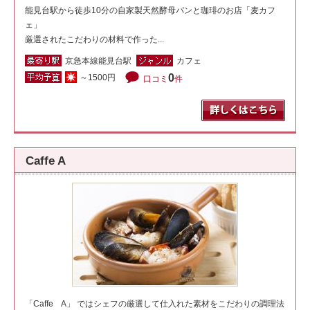
能見台駅から徒歩10分の自家製天然酵母パンと珈琲のお店「麦カフ
ェ」
厳選されたこだわりの材料で作った...
京急本線能見台駅
カフェ
0
～1500円
口コミ
件
Caffe A
「Caffe A」 ではシェフの厳選して仕入れた素材をこだわりの調理法