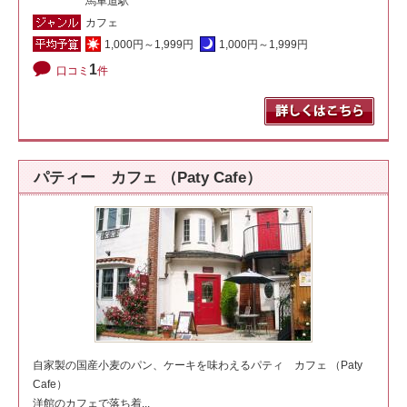
馬車道駅
カフェ
1,000円～1,999円
1,000円～1,999円
1
口コミ
件
パティー カフェ （Paty Cafe）
自家製の国産小麦のパン、ケーキを味わえるパティ カフェ （Paty
Cafe）
洋館のカフェで落ち着...