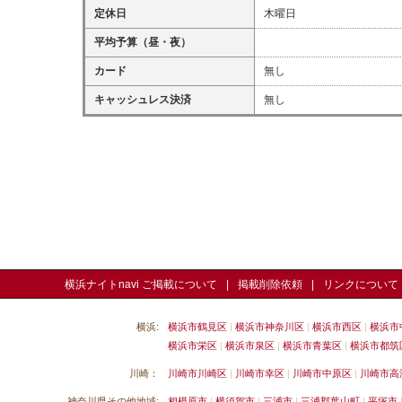
定休日
木曜日
平均予算（昼・夜）
カード
無し
キャッシュレス決済
無し
横浜ナイトnavi ご掲載について
掲載削除依頼
リンクについて
横浜:
横浜市鶴見区
横浜市神奈川区
横浜市西区
横浜市
横浜市栄区
横浜市泉区
横浜市青葉区
横浜市都筑
川崎：
川崎市川崎区
川崎市幸区
川崎市中原区
川崎市高
神奈川県その他地域:
相模原市
横須賀市
三浦市
三浦郡葉山町
平塚市