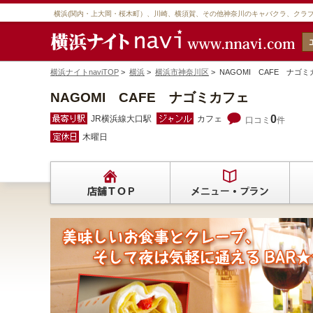
横浜(関内・上大岡・桜木町）、川崎、横須賀、その他神奈川のキャバクラ、クラ
横浜ナイトnaviTOP
>
横浜
>
横浜市神奈川区
> NAGOMI CAFE ナ
NAGOMI CAFE ナゴミカフェ
0
JR横浜線大口駅
カフェ
口コミ
件
木曜日