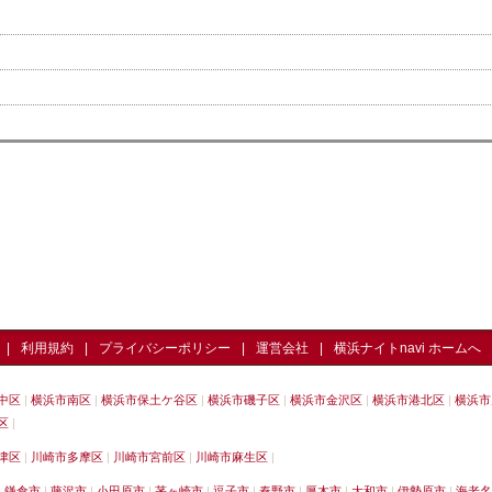
利用規約
プライバシーポリシー
運営会社
横浜ナイトnavi ホームへ
中区
横浜市南区
横浜市保土ケ谷区
横浜市磯子区
横浜市金沢区
横浜市港北区
横浜市
区
津区
川崎市多摩区
川崎市宮前区
川崎市麻生区
鎌倉市
藤沢市
小田原市
茅ヶ崎市
逗子市
秦野市
厚木市
大和市
伊勢原市
海老名