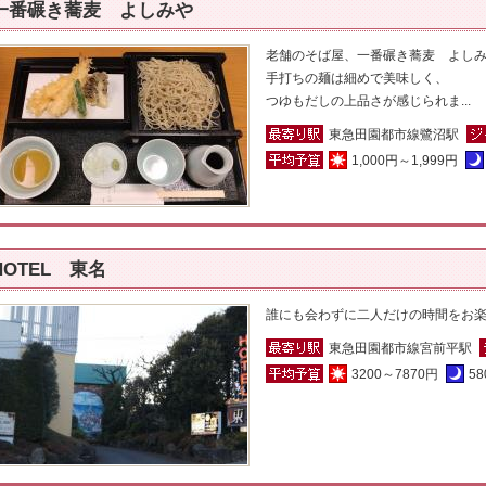
一番碾き蕎麦 よしみや
老舗のそば屋、一番碾き蕎麦 よし
手打ちの麺は細めで美味しく、
つゆもだしの上品さが感じられま...
東急田園都市線鷺沼駅
1,000円～1,999円
HOTEL 東名
誰にも会わずに二人だけの時間をお
東急田園都市線宮前平駅
3200～7870円
58