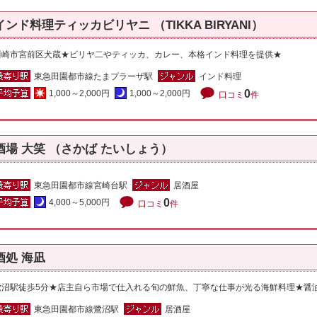
インド料理ティッカビリヤニ （TIKKA BIRYANI）
川崎市宮前区犬蔵★ビリヤ二やティッカ、カレー、本格インド料理を提供★
東急田園都市線たまプラーザ駅
インド料理
0
1,000～2,000円
1,000～2,000円
口コミ
件
酒場 大笑 （さかば たいしょう）
東急田園都市線宮崎台駅
居酒屋
0
4,000～5,000円
口コミ
件
酒処 海凪
鷺沼駅徒歩5分★店主自ら市場で仕入れる旬の鮮魚、丁寧な仕事が光る海鮮料理★醤油は
東急田園都市線鷺沼駅
居酒屋