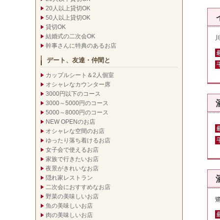
20人以上貸切OK
50人以上貸切OK
貸切OK
結婚式の二次会OK
幹事さんに特典のあるお店
デート、友達・仲間と
カップルシート＆2人個室
オシャレなカウンター席
3000円以下のコース
3000～5000円のコース
5000～8000円のコース
NEW OPENのお店
オシャレな空間のお店
ゆったり落ち着けるお店
女子会で使えるお店
家族で行きたいお店
夜景がきれいなお店
隠れ家レストラン
二次会におすすめなお店
野菜の美味しいお店
魚の美味しいお店
肉の美味しいお店