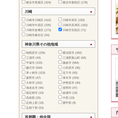
横浜市青葉区
(324)
横浜市都筑区
(178)
川崎
川崎市川崎区
(410)
川崎市幸区
(150)
川崎市中原区
(335)
川崎市高津区
(182)
川崎市多摩区
(173)
川崎市宮前区
(71)
川崎市麻生区
(54)
神奈川県その他地域
相模原市
(235)
横須賀市
(282)
三浦市
(43)
三浦郡葉山町
(60)
平塚市
(233)
鎌倉市
(584)
藤沢市
(594)
小田原市
(95)
茅ヶ崎市
(153)
逗子市
(93)
秦野市
(47)
厚木市
(293)
大和市
(202)
伊勢原市
(40)
海老名市
(94)
座間市
(47)
南足柄市
(10)
綾瀬市
(19)
高座郡
(25)
中郡
(23)
足柄上郡
(19)
愛甲郡
(9)
足柄下郡
(53)
首都圏・他全国