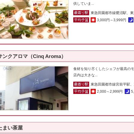
供していま...
東急田園都市線鷺沼駅、東
3,000円～3,999円
サンクアロマ（Cinq Aroma）
食材を知り尽くしたシェフが最高の
店内は大きな...
東急田園都市線宮前平駅、
2,000～2,999円
5
たまい茶屋