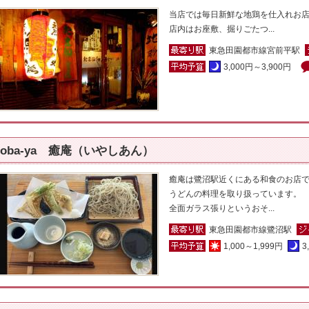
当店では毎日新鮮な地鶏を仕入れお
店内はお座敷、掘りごたつ...
東急田園都市線宮前平駅
3,000円～3,900円
soba-ya 癒庵（いやしあん）
癒庵は鷺沼駅近くにある和食のお店
うどんの料理を取り扱っています。
全面ガラス張りというおそ...
東急田園都市線鷺沼駅
1,000～1,999円
3