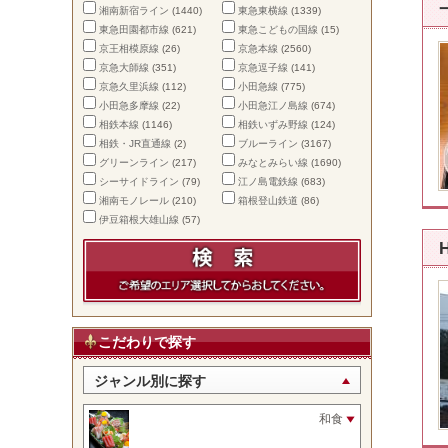
湘南新宿ライン
(1440)
東急東横線
(1339)
東急田園都市線
(621)
東急こどもの国線
(15)
京王相模原線
(26)
京急本線
(2560)
京急大師線
(351)
京急逗子線
(141)
京急久里浜線
(112)
小田急線
(775)
小田急多摩線
(22)
小田急江ノ島線
(674)
相鉄本線
(1146)
相鉄いずみ野線
(124)
相鉄・JR直通線
(2)
ブルーライン
(3167)
グリーンライン
(217)
みなとみらい線
(1690)
シーサイドライン
(79)
江ノ島電鉄線
(683)
湘南モノレール
(210)
箱根登山鉄道
(86)
伊豆箱根大雄山線
(57)
こだわりで探す
ジャンル別に探す
和食