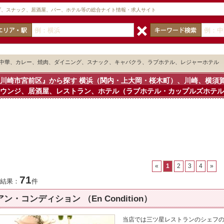
ブ、スナック、居酒屋、バー、ホテル等の総合ナイト情報・求人サイト
、中華、カレー、焼肉、ダイニング、スナック、キャバクラ、ラブホテル、レジャーホテル
『川崎市宮前区』から探す
横浜（関内・上大岡・桜木町）、川崎、横須
ウンジ、居酒屋、レストラン、ホテル（ラブホテル・カップルズホテル
«
1
2
3
4
»
71
結果：
件
アン・コンディション （En Condition）
当店では三ツ星レストランのシェフ