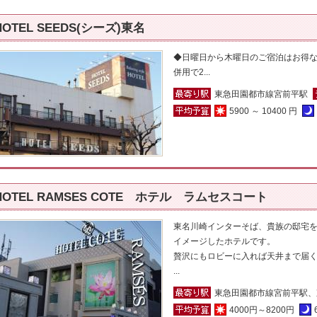
HOTEL SEEDS(シーズ)東名
◆日曜日から木曜日のご宿泊はお得な
併用で2...
東急田園都市線宮前平駅
5900 ～ 10400 円
HOTEL RAMSES COTE ホテル ラムセスコート
東名川崎インターそば、貴族の邸宅
イメージしたホテルです。
贅沢にもロビーに入れば天井まで届
...
東急田園都市線宮前平駅、
4000円～8200円