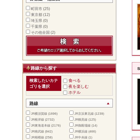
町田市
(25)
東京都
(12)
埼玉県
(0)
千葉県
(0)
その他全国
(2)
路線から探す
検索したいカテ
食べる
ゴリを選択
夜を楽しむ
ホテル
路線
JR横須賀線
(1696)
JR京浜東北線
(1239)
JR根岸線
(2732)
JR鶴見線
(125)
JR東海道本線
(2176)
JR御殿場線
(14)
JR南武線
(942)
JR横浜線
(466)
JR相模線
(258)
JR中央線
(1)