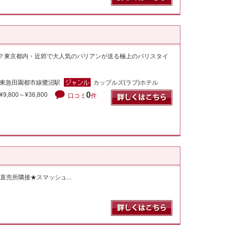
！？東京都内・近郊で大人気のバリアンが送る極上のバリスタイ
東急田園都市線鷺沼駅
カップルズ(ラブ)ホテル
0
¥9,800～¥36,800
口コミ
件
売所隣接★スマッシュ...