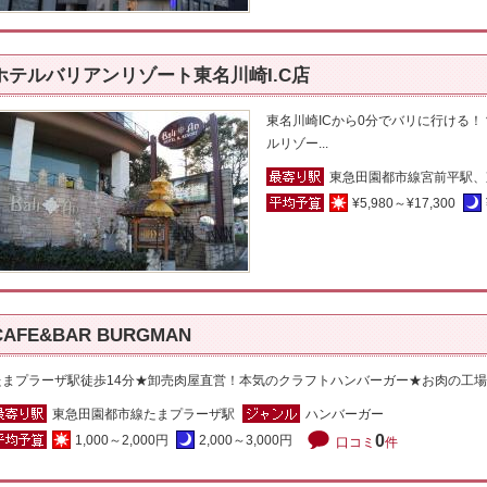
ホテルバリアンリゾート東名川崎I.C店
東名川崎ICから0分でバリに行ける
ルリゾー...
東急田園都市線宮前平駅、
¥5,980～¥17,300
CAFE&BAR BURGMAN
たまプラーザ駅徒歩14分★卸売肉屋直営！本気のクラフトハンバーガー★お肉の工場直
東急田園都市線たまプラーザ駅
ハンバーガー
0
1,000～2,000円
2,000～3,000円
口コミ
件