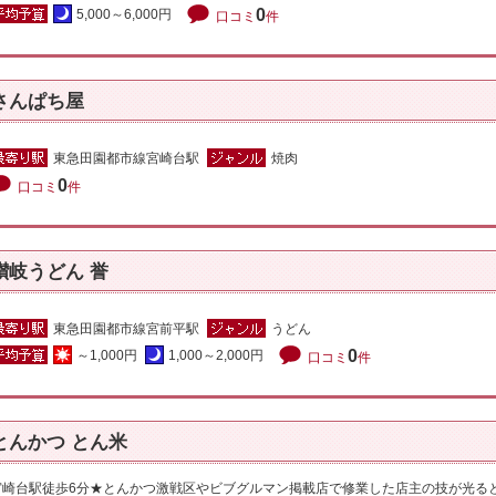
0
5,000～6,000円
口コミ
件
さんぱち屋
東急田園都市線宮崎台駅
焼肉
0
口コミ
件
讃岐うどん 誉
東急田園都市線宮前平駅
うどん
0
～1,000円
1,000～2,000円
口コミ
件
とんかつ とん米
宮崎台駅徒歩6分★とんかつ激戦区やビブグルマン掲載店で修業した店主の技が光るとん