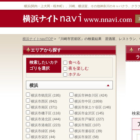
横浜(関内・上大岡・桜木町）、川崎、横須賀、その他神奈川のキャバクラ、クラ
横浜ナイトnaviTOP
> 『川崎市宮前区』の検索結果 居酒屋、レストラン
エリアから探す
ラ
検索したいカテ
食べる
ゴリを選択
夜を楽しむ
ホテル
横浜
横浜市鶴見区
(195)
横浜市神奈川区
(424)
横浜市西区
(842)
横浜市中区
(1959)
横浜市南区
(371)
横浜市保土ケ谷区
(146)
検索
横浜市磯子区
(116)
横浜市金沢区
(145)
横浜市港北区
(444)
横浜市戸塚区
(227)
横浜市港南区
(223)
横浜市旭区
(107)
横浜市緑区
(64)
横浜市瀬谷区
(39)
横浜市栄区
(44)
横浜市泉区
(58)