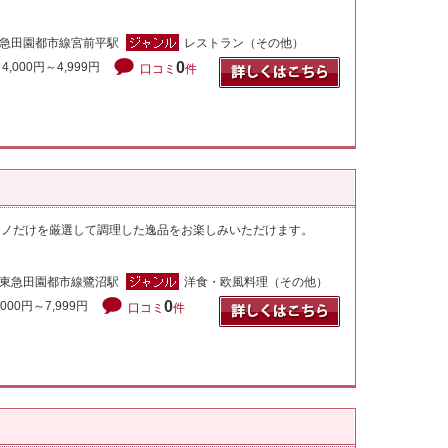
急田園都市線宮前平駅
レストラン（その他）
0
4,000円～4,999円
口コミ
件
モノだけを厳選して調理した逸品をお楽しみいただけます。
東急田園都市線鷺沼駅
洋食・欧風料理（その他）
0
,000円～7,999円
口コミ
件