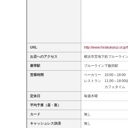
URL
http://www.hirakukaicp.or.jp/
お店へのアクセス
横浜市営地下鉄ブルーライ
最寄駅
ブルーライン下飯田駅
営業時間
ベーカリー 10:00～18:00
レストラン 11:00～18:00(L.
カフェタイム 15:
定休日
毎週木曜
平均予算（昼・夜）
カード
無し
キャッシュレス決済
無し