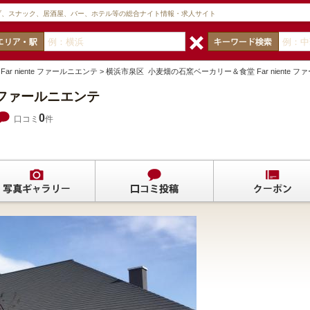
ブ、スナック、居酒屋、バー、ホテル等の総合ナイト情報・求人サイト
ar niente ファールニエンテ > 横浜市泉区 小麦畑の石窯ベーカリー＆食堂 Far nie
e ファールニエンテ
0
口コミ
件