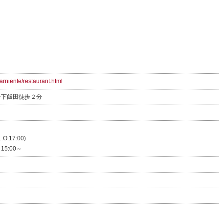
farniente/restaurant.html
ン下飯田徒歩２分
O.17:00)
00～