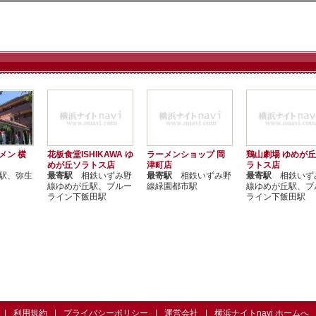
メン 横
花板食堂ISHIKAWA ゆ
ラーメンショップ 岡
鶏山劇場 ゆめが
めが丘ソラトス店
津町店
ラトス店
駅、弥生
最寄駅
相鉄いずみ野
最寄駅
相鉄いずみ野
最寄駅
相鉄いず
線ゆめが丘駅、ブルー
線緑園都市駅
線ゆめが丘駅、ブ
ライン下飯田駅
ライン下飯田駅
利用規約
プライバシーポリシー
運営会社
横浜ナイトnavi ホームへ