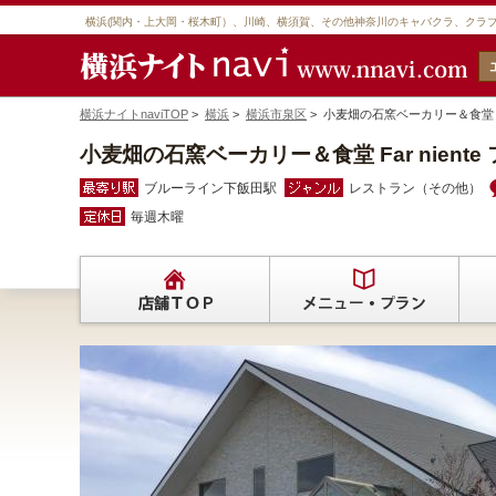
横浜(関内・上大岡・桜木町）、川崎、横須賀、その他神奈川のキャバクラ、クラ
横浜ナイトnaviTOP
>
横浜
>
横浜市泉区
> 小麦畑の石窯ベーカリー＆食堂 F
小麦畑の石窯ベーカリー＆食堂 Far nient
ブルーライン下飯田駅
レストラン（その他）
毎週木曜