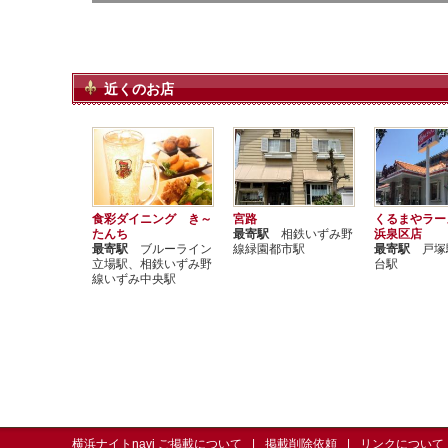
近くのお店
食彩ダイニング き～
宮路
くるまやラー
たんち
最寄駅
相鉄いずみ野
浜泉区店
最寄駅
ブルーライン
線緑園都市駅
最寄駅
戸塚
立場駅、相鉄いずみ野
台駅
線いずみ中央駅
横浜ナイトnavi ご掲載について
掲載削除依頼
リンクについて