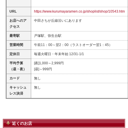
URL
https://www.kurumayaramen.co.jp/shoplist/shop/10543.htm
お店へのア
中田さちが丘線沿いにあります
クセス
最寄駅
戸塚駅、弥生台駅
営業時間
午前11：00～翌2：00（ラストオーダー翌1：45）
定休日
毎週火曜日・年末年始 12/31-1/1
平均予算
[夜]1,000～2,999円
（昼・夜）
[昼]～999円
カード
無し
キャッシュ
無し
レス決済
近くのお店