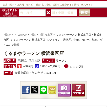
横浜（関内・上大岡・桜木町、神奈川、川崎、横須賀の総合ナイト情報・求人サイト
横浜ナイトnaviTOP
>
横浜
>
横浜市泉区
> くるまやラーメン 横浜泉区店 > 横浜市
泉区 くるまやラーメン 横浜泉区店 レストラン、居酒屋、中華、カレー、焼肉、ダ
イニング情報
くるまやラーメン 横浜泉区店
戸塚駅、弥生台駅
ラーメン
0
～999円
1,000～2,999円
口コミ
件
毎週火曜日・年末年始 12/31-1/1