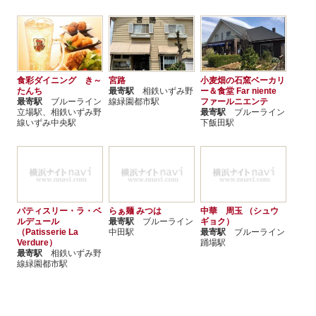
食彩ダイニング き～
宮路
小麦畑の石窯ベーカリ
たんち
最寄駅
相鉄いずみ野
ー＆食堂 Far niente
最寄駅
ブルーライン
線緑園都市駅
ファールニエンテ
立場駅、相鉄いずみ野
最寄駅
ブルーライン
線いずみ中央駅
下飯田駅
パティスリー・ラ・ベ
らぁ麺 みつは
中華 周玉 （シュウ
ルデュール
最寄駅
ブルーライン
ギョク）
（Patisserie La
中田駅
最寄駅
ブルーライン
Verdure）
踊場駅
最寄駅
相鉄いずみ野
線緑園都市駅