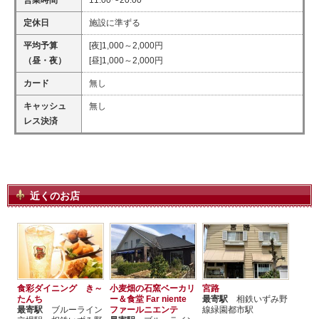
営業時間
11:00〜20:00
定休日
施設に準ずる
平均予算
[夜]1,000～2,000円
（昼・夜）
[昼]1,000～2,000円
カード
無し
キャッシュ
無し
レス決済
近くのお店
食彩ダイニング き～
小麦畑の石窯ベーカリ
宮路
たんち
ー＆食堂 Far niente
最寄駅
相鉄いずみ野
最寄駅
ブルーライン
ファールニエンテ
線緑園都市駅