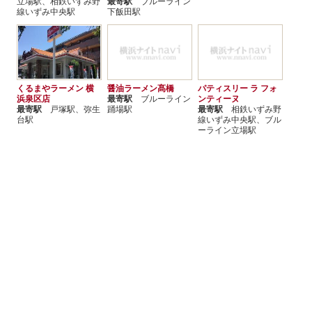
立場駅、相鉄いずみ野
最寄駅
ブルーライン
線いずみ中央駅
下飯田駅
くるまやラーメン 横
醤油ラーメン髙橋
パティスリー ラ フォ
浜泉区店
最寄駅
ブルーライン
ンティーヌ
最寄駅
戸塚駅、弥生
踊場駅
最寄駅
相鉄いずみ野
台駅
線いずみ中央駅、ブル
ーライン立場駅