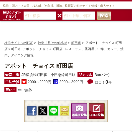
横浜（関内・上大岡・桜木町、神奈川、川崎、横須賀の総合ナイト情報・求人サイト
横浜ナイトnaviTOP
>
神奈川県その他地域
>
町田市
> アボット チョイス 町田
店 > 町田市 アボット チョイス 町田店 レストラン、居酒屋、中華、カレー、焼
肉、ダイニング情報
アボット チョイス 町田店
JR横浜線町田駅、小田急線町田駅
Bar(バー)
0
2000～2999円
3000～3999円
口コミ
件
年中無休