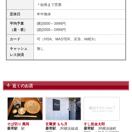
＊始発まで営業
定休日
年中無休
平均予算
[夜]3000～3999円
（昼・夜）
[昼]2000～2999円
カード
可（VISA、MASTER、JCB、AMEX）
キャッシュ
無し
レス決済
近くのお店
そば切り 萬両
玄蕎麦 もち月
すし処金太郎
最寄駅
駅
最寄駅
JR横浜線成
最寄駅
JR横浜線町