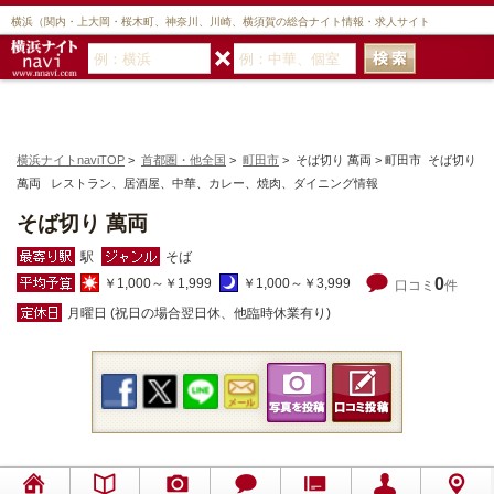
横浜（関内・上大岡・桜木町、神奈川、川崎、横須賀の総合ナイト情報・求人サイト
横浜ナイトnaviTOP
>
首都圏・他全国
>
町田市
> そば切り 萬両 > 町田市 そば切り
萬両 レストラン、居酒屋、中華、カレー、焼肉、ダイニング情報
そば切り 萬両
駅
そば
0
￥1,000～￥1,999
￥1,000～￥3,999
口コミ
件
月曜日 (祝日の場合翌日休、他臨時休業有り)