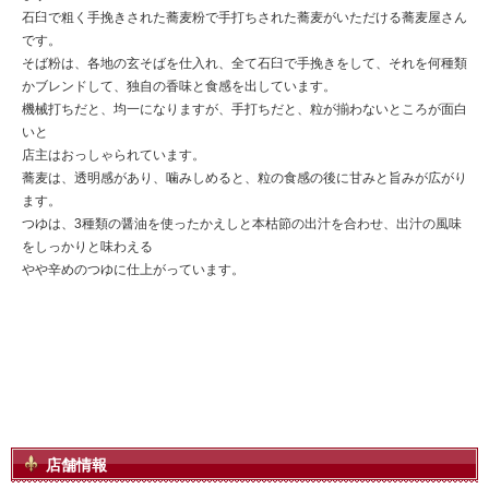
石臼で粗く手挽きされた蕎麦粉で手打ちされた蕎麦がいただける蕎麦屋さん
です。
そば粉は、各地の玄そばを仕入れ、全て石臼で手挽きをして、それを何種類
かブレンドして、独自の香味と食感を出しています。
機械打ちだと、均一になりますが、手打ちだと、粒が揃わないところが面白
いと
店主はおっしゃられています。
蕎麦は、透明感があり、噛みしめると、粒の食感の後に甘みと旨みが広がり
ます。
つゆは、3種類の醤油を使ったかえしと本枯節の出汁を合わせ、出汁の風味
をしっかりと味わえる
やや辛めのつゆに仕上がっています。
店舗情報