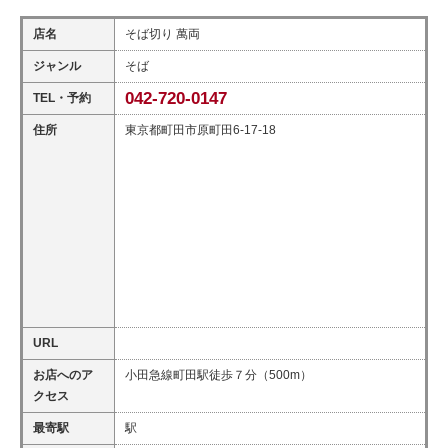
店名
そば切り 萬両
ジャンル
そば
042-720-0147
TEL・予約
住所
東京都町田市原町田6-17-18
URL
お店へのア
小田急線町田駅徒歩７分（500m）
クセス
最寄駅
駅