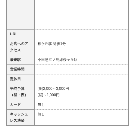
URL
お店へのア
桜ケ丘駅 徒歩1分
クセス
最寄駅
小田急江ノ島線桜ヶ丘駅
営業時間
定休日
平均予算
[夜]2,000～3,000円
（昼・夜）
[昼]～1,000円
カード
無し
キャッシュ
無し
レス決済