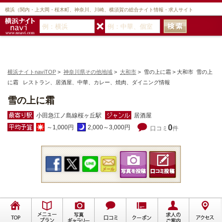
横浜（関内・上大岡・桜木町、神奈川、川崎、横須賀の総合ナイト情報・求人サイト
横浜ナイトnaviTOP
>
神奈川県その他地域
>
大和市
> 雪の上に霜 > 大和市 雪の上
に霜 レストラン、居酒屋、中華、カレー、焼肉、ダイニング情報
雪の上に霜
小田急江ノ島線桜ヶ丘駅
居酒屋
0
～1,000円
2,000～3,000円
口コミ
件