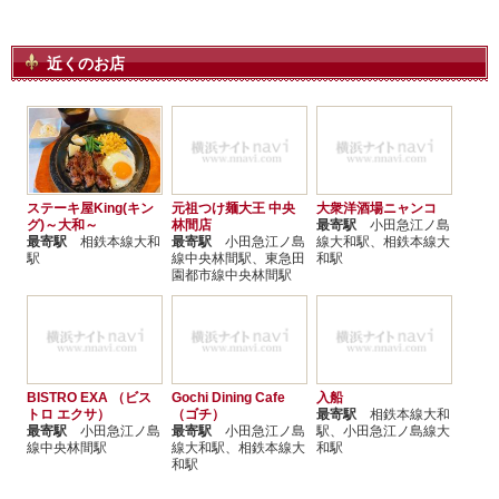
近くのお店
ステーキ屋King(キン
元祖つけ麺大王 中央
大衆洋酒場ニャンコ
グ)～大和～
林間店
最寄駅
小田急江ノ島
最寄駅
相鉄本線大和
最寄駅
小田急江ノ島
線大和駅、相鉄本線大
駅
線中央林間駅、東急田
和駅
園都市線中央林間駅
BISTRO EXA （ビス
Gochi Dining Cafe
入船
トロ エクサ）
（ゴチ）
最寄駅
相鉄本線大和
最寄駅
小田急江ノ島
最寄駅
小田急江ノ島
駅、小田急江ノ島線大
線中央林間駅
線大和駅、相鉄本線大
和駅
和駅