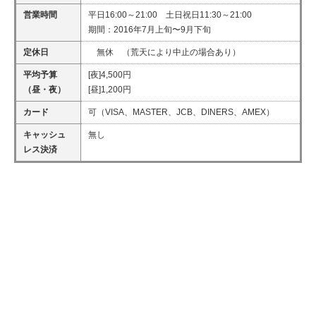
営業時間
平日16:00～21:00 土日祝日11:30～21:00
期間：2016年7月上旬〜9月下旬
定休日
無休 （荒天により中止の場合あり）
平均予算
[夜]4,500円
（昼・夜）
[昼]1,200円
カード
可（VISA、MASTER、JCB、DINERS、AMEX）
キャッシュ
無し
レス決済