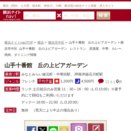
横浜（関内・上大岡・桜木町、神奈川、川崎、横須賀の総合ナイト情報・求人サイト
横浜ナイトnaviTOP
>
横浜
>
横浜市中区
> 山手十番館 丘の上ビアガーデン > 横
浜市中区 山手十番館 丘の上ビアガーデン レストラン、居酒屋、中華、カレー、
焼肉、ダイニング情報
山手十番館 丘の上ビアガーデン
みなとみらい線元町・中華街駅、JR根岸線石川町駅
0
フレンチ
1,200円
4,500円
口コミ
件
ランチ 土日祝日のみ営業 11：30～16：00（L.O.15:00）※要予
約にてBBQもご利用いただけます
ディナー 16:00～21:00（L.O.20:00）
無休 （荒天により中止の場合あり）