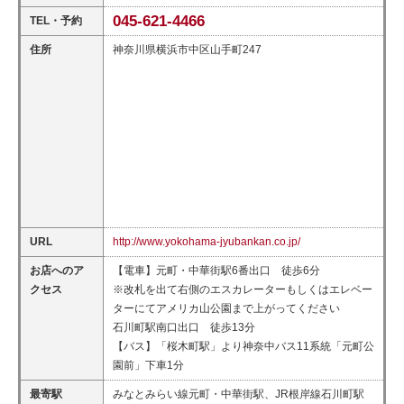
045-621-4466
TEL・予約
住所
神奈川県横浜市中区山手町247
URL
http://www.yokohama-jyubankan.co.jp/
お店へのア
【電車】元町・中華街駅6番出口 徒歩6分
クセス
※改札を出て右側のエスカレーターもしくはエレベー
ターにてアメリカ山公園まで上がってください
石川町駅南口出口 徒歩13分
【バス】「桜木町駅」より神奈中バス11系統「元町公
園前」下車1分
最寄駅
みなとみらい線元町・中華街駅、JR根岸線石川町駅