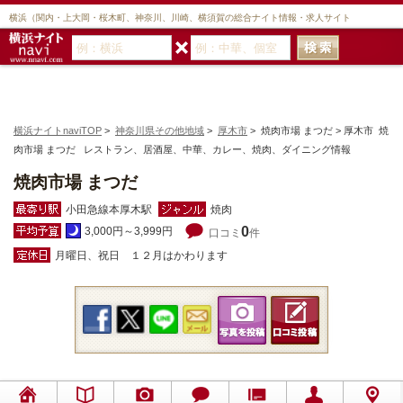
横浜（関内・上大岡・桜木町、神奈川、川崎、横須賀の総合ナイト情報・求人サイト
横浜ナイトnaviTOP
>
神奈川県その他地域
>
厚木市
> 焼肉市場 まつだ > 厚木市 焼
肉市場 まつだ レストラン、居酒屋、中華、カレー、焼肉、ダイニング情報
焼肉市場 まつだ
小田急線本厚木駅
焼肉
0
3,000円～3,999円
口コミ
件
月曜日、祝日 １２月はかわります