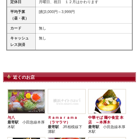
定休日
月曜日、祝日 １２月はかわります
平均予算
[夜]3,000円～3,999円
（昼・夜）
カード
無し
キャッシュ
無し
レス決済
近くのお店
与八
Ｒａｍａｒａｍａ
中華そば 麺や食堂 本
最寄駅
小田急線本厚
（ラマラマ）
店 ～本厚木
木駅
最寄駅
JR相模線下
最寄駅
小田急線本厚
溝駅
木駅