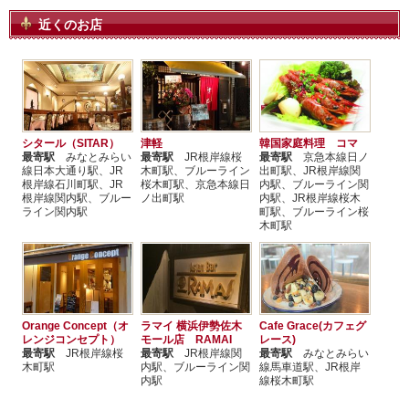
近くのお店
シタール（SITAR）
津軽
韓国家庭料理 コマ
最寄駅
みなとみらい
最寄駅
JR根岸線桜
最寄駅
京急本線日ノ
線日本大通り駅、JR
木町駅、ブルーライン
出町駅、JR根岸線関
根岸線石川町駅、JR
桜木町駅、京急本線日
内駅、ブルーライン関
根岸線関内駅、ブルー
ノ出町駅
内駅、JR根岸線桜木
ライン関内駅
町駅、ブルーライン桜
木町駅
Orange Concept（オ
ラマイ 横浜伊勢佐木
Cafe Grace(カフェグ
レンジコンセプト）
モール店 RAMAI
レース)
最寄駅
JR根岸線桜
最寄駅
JR根岸線関
最寄駅
みなとみらい
木町駅
内駅、ブルーライン関
線馬車道駅、JR根岸
内駅
線桜木町駅