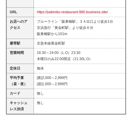
URL
https://yakiniku-restaurant-980.business.site/
お店へのア
ブルーライン「阪東橋駅」３Ａ出口より徒歩1分
クセス
京浜急行「黄金町駅」より徒歩６分
阪東橋駅から101m
最寄駅
京急本線黄金町駅
営業時間
16:30～24:00（L.O）23:30
木曜日のみ22:00閉店（21:30L.O）
定休日
無休
平均予算
[夜]2,000～2,999円
（昼・夜）
[昼]1,000～2,999円
カード
無し
キャッシュ
無し
レス決済