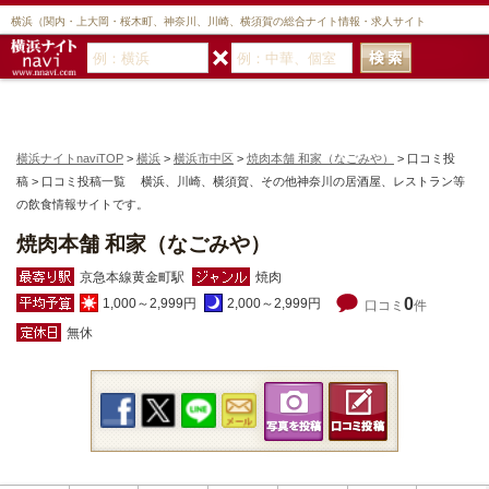
横浜（関内・上大岡・桜木町、神奈川、川崎、横須賀の総合ナイト情報・求人サイト
横浜ナイトnaviTOP
>
横浜
>
横浜市中区
>
焼肉本舗 和家（なごみや）
> 口コミ投
稿 > 口コミ投稿一覧 横浜、川崎、横須賀、その他神奈川の居酒屋、レストラン等
の飲食情報サイトです。
焼肉本舗 和家（なごみや）
京急本線黄金町駅
焼肉
0
1,000～2,999円
2,000～2,999円
口コミ
件
無休