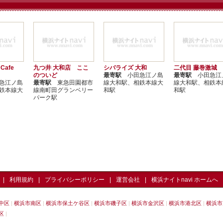
 Cafe
九つ井 大和店 ここ
シバライズ 大和
二代目 藤巻激城
のついど
最寄駅
小田急江ノ島
最寄駅
小田急江
急江ノ島
最寄駅
東急田園都市
線大和駅、相鉄本線大
線大和駅、相鉄本
鉄本線大
線南町田グランベリー
和駅
和駅
パーク駅
利用規約
プライバシーポリシー
運営会社
横浜ナイトnavi ホームへ
中区
横浜市南区
横浜市保土ケ谷区
横浜市磯子区
横浜市金沢区
横浜市港北区
横浜市
区