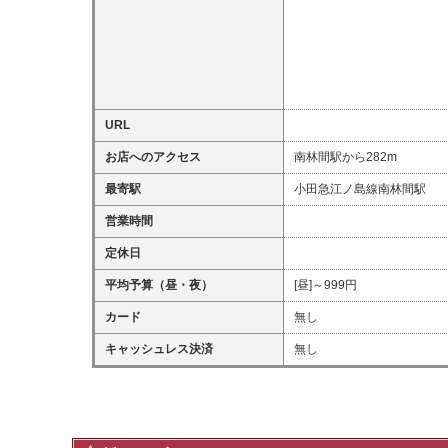
URL
お店へのアクセス
南林間駅から282m
最寄駅
小田急江ノ島線南林間駅
営業時間
定休日
平均予算（昼・夜）
[昼]～999円
カード
無し
キャッシュレス決済
無し