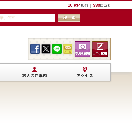
10,634
330
店舗 ｜
口コミ