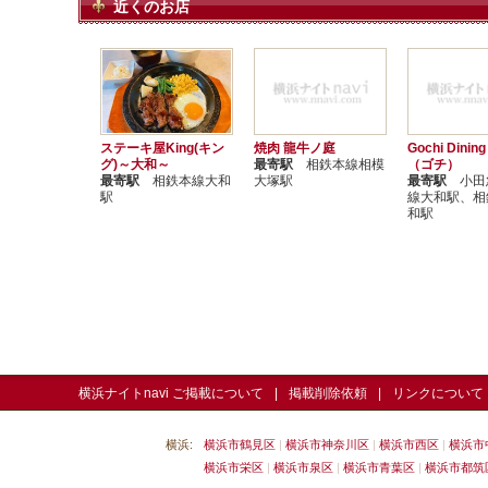
近くのお店
ステーキ屋King(キン
焼肉 龍牛ノ庭
Gochi Dining
グ)～大和～
最寄駅
相鉄本線相模
（ゴチ）
最寄駅
相鉄本線大和
大塚駅
最寄駅
小田
駅
線大和駅、相
和駅
横浜ナイトnavi ご掲載について
掲載削除依頼
リンクについて
横浜:
横浜市鶴見区
横浜市神奈川区
横浜市西区
横浜市
横浜市栄区
横浜市泉区
横浜市青葉区
横浜市都筑