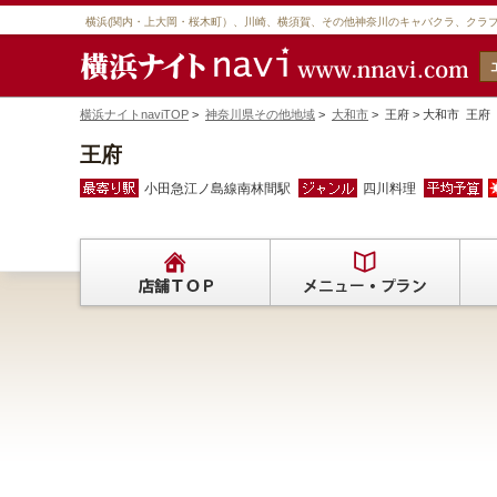
横浜(関内・上大岡・桜木町）、川崎、横須賀、その他神奈川のキャバクラ、クラ
横浜ナイトnaviTOP
>
神奈川県その他地域
>
大和市
> 王府 > 大和市 
王府
小田急江ノ島線南林間駅
四川料理