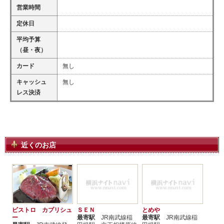
営業時間
定休日
平均予算
（昼・夜）
カード
無し
キャッシュ
無し
レス決済
近くのお店
ビストロ カプリシュ
ＳＥＮ
とめや
ー
最寄駅
JR南武線稲
最寄駅
JR南武線稲