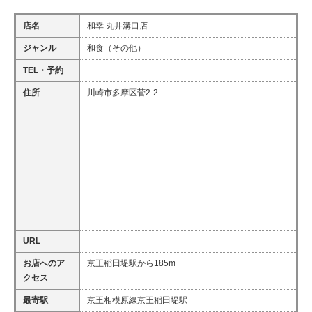
店名
和幸 丸井溝口店
ジャンル
和食（その他）
TEL・予約
住所
川崎市多摩区菅2-2
URL
お店へのア
京王稲田堤駅から185m
クセス
最寄駅
京王相模原線京王稲田堤駅