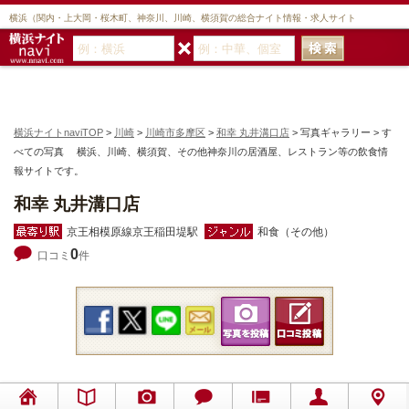
横浜（関内・上大岡・桜木町、神奈川、川崎、横須賀の総合ナイト情報・求人サイト
横浜ナイトnaviTOP
>
川崎
>
川崎市多摩区
>
和幸 丸井溝口店
> 写真ギャラリー > す
べての写真 横浜、川崎、横須賀、その他神奈川の居酒屋、レストラン等の飲食情
報サイトです。
和幸 丸井溝口店
京王相模原線京王稲田堤駅
和食（その他）
0
口コミ
件