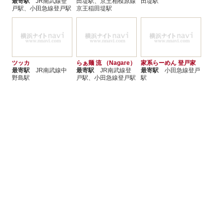
最寄駅
JR南武線登
田堤駅、京王相模原線
田堤駅
戸駅、小田急線登戸駅
京王稲田堤駅
ツッカ
らぁ麺 流 （Nagare）
家系らーめん 登戸家
最寄駅
JR南武線中
最寄駅
JR南武線登
最寄駅
小田急線登戸
野島駅
戸駅、小田急線登戸駅
駅