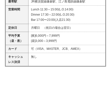
最寄駅
JR横須賀線鎌倉駅、江ノ島電鉄線鎌倉駅
営業時間
Lunch 11:30～15:00(L.O.14:00)
Dinner 17:30～22:00(L.O.20:30)
Bar 17:00〜23:00(入店21:30)
定休日
月曜日 （祝日の場合は翌日）
平均予算
[夜]6,000円～7,999円
（昼・夜）
[昼]3,000～3,999円
カード
可（VISA、MASTER、JCB、AMEX）
キャッシュ
無し
レス決済