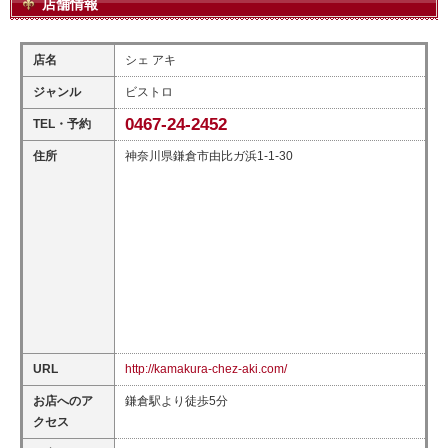
店舗情報
店名
シェ アキ
ジャンル
ビストロ
0467-24-2452
TEL・予約
住所
神奈川県鎌倉市由比ガ浜1-1-30
URL
http://kamakura-chez-aki.com/
お店へのア
鎌倉駅より徒歩5分
クセス