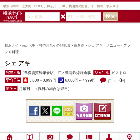
横浜（関内・上大岡・桜木町、神奈川、川崎、横須賀の総合ナイト情報・求人サイト
横浜ナイトnaviTOP
>
神奈川県その他地域
>
鎌倉市
>
シェ アキ
> メニュー・プラ
ン > 料理
シェ アキ
JR横須賀線鎌倉駅、江ノ島電鉄線鎌倉駅
ビストロ
0
3,000～3,999円
6,000円～7,999円
口コミ
件
月曜日 （祝日の場合は翌日）