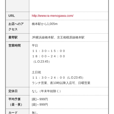
URL
http://www.ra-menogawa.com/
お店へのア
橋本駅から1,005m
クセス
最寄駅
JR横浜線橋本駅、京王相模原線橋本駅
営業時間
平日
１１：３０～１５：００
１８：００～２４：００
（L.O.23:45）
土日祝
１１：３０～２４：００（L.O.23:45）
ランチ営業、夜10時以降入店可、日曜営業
定休日
なし（年末年始除く）
平均予算
[夜]～999円
（昼・夜）
[昼]～999円
カード
無し