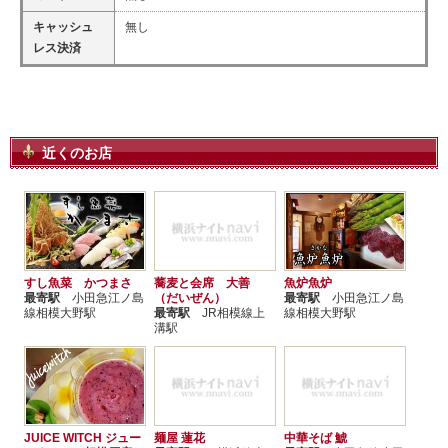
キャッシュ
無し
レス決済
近くのお店
すし魚菜 かつまさ
蕎麦と会席 大善
魚炉魚炉
最寄駅
小田急江ノ島
（だいぜん）
最寄駅
小田急江ノ島
線相模大野駅
最寄駅
JR相模線上
線相模大野駅
溝駅
JUICE WITCH ジュー
麺屋 蓮花
中華そば 鯱