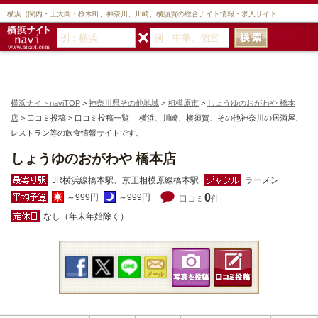
横浜（関内・上大岡・桜木町、神奈川、川崎、横須賀の総合ナイト情報・求人サイト
横浜ナイトnaviTOP
>
神奈川県その他地域
>
相模原市
>
しょうゆのおがわや 橋本
店
> 口コミ投稿 > 口コミ投稿一覧 横浜、川崎、横須賀、その他神奈川の居酒屋、
レストラン等の飲食情報サイトです。
しょうゆのおがわや 橋本店
JR横浜線橋本駅、京王相模原線橋本駅
ラーメン
0
～999円
～999円
口コミ
件
なし（年末年始除く）