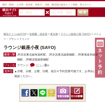
横浜（関内・上大岡・桜木町、神奈川、川崎、横須賀の総合ナイト情報・求人サイト
横浜ナイトnaviTOP
>
首都圏・他全国
>
東京都
>
ラウンジ銀座小夜 (SAYO)
> メニュ
ー・プラン > ドリンク
ラウンジ銀座小夜 (SAYO)
JR京浜東北線有楽町駅、JR京浜東北線新橋駅、JR東海道本線新
橋駅、JR横須賀線新橋駅
0
ラウンジ
口コミ
件
▲月曜、火曜、土曜、日曜、祝日※予約営業可能です。お早めにご
相談ください。