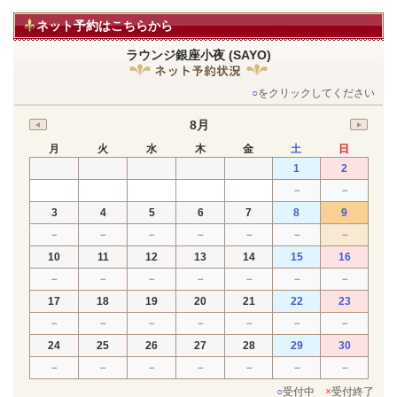
ネット予約はこちらから
ラウンジ銀座小夜 (SAYO)
○
をクリックしてください
8月
月
火
水
木
金
土
日
1
2
－
－
3
4
5
6
7
8
9
－
－
－
－
－
－
－
10
11
12
13
14
15
16
－
－
－
－
－
－
－
17
18
19
20
21
22
23
－
－
－
－
－
－
－
24
25
26
27
28
29
30
－
－
－
－
－
－
－
○
受付中
×
受付終了