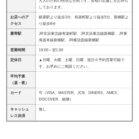
大人のための特別な空間です。皆様のお越しをお待ち
しております。
お店へのア
銀座駅より徒歩3分、有楽町駅より徒歩5分、新橋駅よ
クセス
り徒歩8分
最寄駅
JR京浜東北線有楽町駅、JR京浜東北線新橋駅、JR東
海道本線新橋駅、JR横須賀線新橋駅
営業時間
19:00～翌1:00
定休日
▲月曜、火曜、土曜、日曜、祝日※予約営業可能で
す。お早めにご相談ください。
平均予算
（昼・夜）
カード
可（VISA、MASTER、JCB、DINERS、AMEX、
DISCOVER、銀聯）
キャッシュ
無し
レス決済