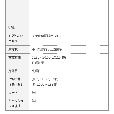
URL
お店へのア
向ケ丘遊園駅から412m
クセス
最寄駅
小田急線向ヶ丘遊園駅
営業時間
11:30～20:00(L.O.19:40)
日曜営業
定休日
火曜日
平均予算
[夜]2,000～2,999円
（昼・夜）
[昼]1,000～1,999円
カード
無し
キャッシュ
無し
レス決済