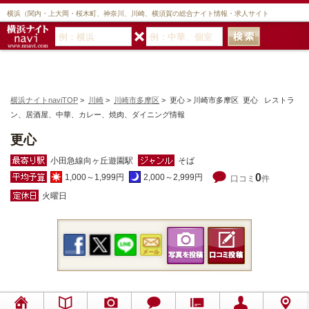
横浜（関内・上大岡・桜木町、神奈川、川崎、横須賀の総合ナイト情報・求人サイト
横浜ナイトnaviTOP
>
川崎
>
川崎市多摩区
> 更心 > 川崎市多摩区 更心 レストラ
ン、居酒屋、中華、カレー、焼肉、ダイニング情報
更心
小田急線向ヶ丘遊園駅
そば
0
1,000～1,999円
2,000～2,999円
口コミ
件
火曜日