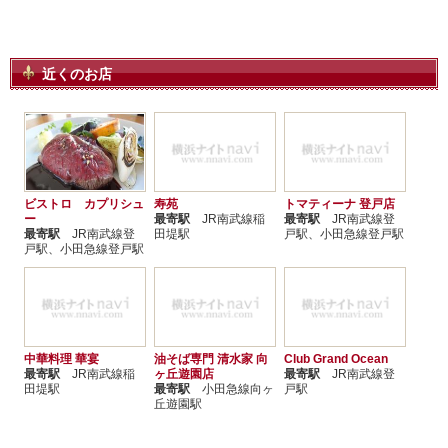
近くのお店
ビストロ カプリシュ
寿苑
トマティーナ 登戸店
ー
最寄駅
JR南武線稲
最寄駅
JR南武線登
最寄駅
JR南武線登
田堤駅
戸駅、小田急線登戸駅
戸駅、小田急線登戸駅
中華料理 華宴
油そば専門 清水家 向
Club Grand Ocean
最寄駅
JR南武線稲
ヶ丘遊園店
最寄駅
JR南武線登
田堤駅
最寄駅
小田急線向ヶ
戸駅
丘遊園駅