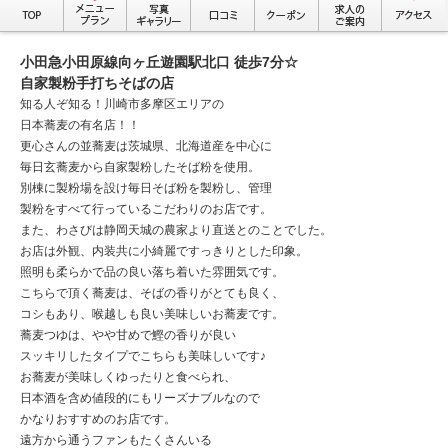
小田急小田原線向ヶ丘遊園駅北口 徒歩7分☆
自家製粉手打ちそばの店
知る人ぞ知る！川崎市多摩区エリアの
日本蕎麦の有名店！！
更心さんの並蕎麦は茨城県、北海道産を中心に
毎日玄蕎麦から自家製粉したそば粉を使用。
別棟に製粉場を設け毎日そば粉を製粉し、管理
製粉をすべて行っているこだわりのお店です。
また、わさびは静岡天城の農家より直送とのことでした。
お店は外観、内装共に小綺麗ですっきりとした印象。
照明も柔らかで品の良い落ち着いた雰囲気です。
こちらで頂く蕎麦は、そばの香りがとても良く、
コシもあり、喉越しも良い美味しいお蕎麦です。
蕎麦つゆは、やや甘めで鰹の香りが良い
スッキリしたタイプでこちらも美味しいです♪
お蕎麦が美味しくゆったりと食べられ、
日本酒を含め値段的にもリーズナブルなので
かなりおすすめのお店です。
遠方から通うファンもたくさんいる