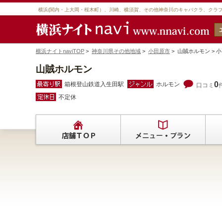
横浜(関内・上大岡・桜木町）、川崎、横須賀、その他神奈川のキャバクラ、クラ
横浜ナイトnaviTOP
>
神奈川県その他地域
>
小田原市
> 山賊ホルモン >
山賊ホルモン
0
箱根登山鉄道入生田駅
ホルモン
口コミ
不定休