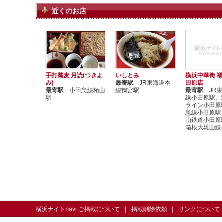
近くのお店
手打蕎麦 月読(つきよ
いしとみ
横浜中華街 福
み)
最寄駅
JR東海道本
田原店
最寄駅
小田急線栢山
線鴨宮駅
最寄駅
JR東
駅
線小田原駅、
ライン小田原
急線小田原駅
山鉄道小田原
箱根大雄山線
横浜ナイトnavi ご掲載について
掲載削除依頼
リンクについて