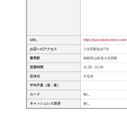
URL
https://sanzokuhormon.com/
お店へのアクセス
入生田駅徒歩7分
最寄駅
箱根登山鉄道入生田駅
営業時間
11:30 - 22:00
定休日
不定休
平均予算（昼・夜）
カード
無し
キャッシュレス決済
無し