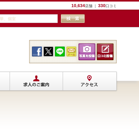
10,634
330
店舗 ｜
口コミ