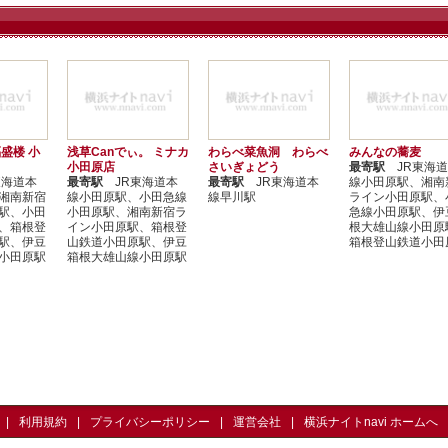
盛楼 小
浅草Canでぃ。 ミナカ
わらべ菜魚洞 わらべ
みんなの蕎麦
小田原店
さいぎょどう
最寄駅
JR東海道
海道本
最寄駅
JR東海道本
最寄駅
JR東海道本
線小田原駅、湘南
湘南新宿
線小田原駅、小田急線
線早川駅
ライン小田原駅、
駅、小田
小田原駅、湘南新宿ラ
急線小田原駅、伊
、箱根登
イン小田原駅、箱根登
根大雄山線小田原
駅、伊豆
山鉄道小田原駅、伊豆
箱根登山鉄道小田
小田原駅
箱根大雄山線小田原駅
利用規約
プライバシーポリシー
運営会社
横浜ナイトnavi ホームへ