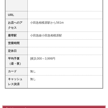
URL
お店へのア
小田急相模原駅から561m
クセス
最寄駅
小田急線小田急相模原駅
営業時間
定休日
平均予算
[夜]3,000～3,999円
（昼・夜）
カード
無し
キャッシュ
無し
レス決済