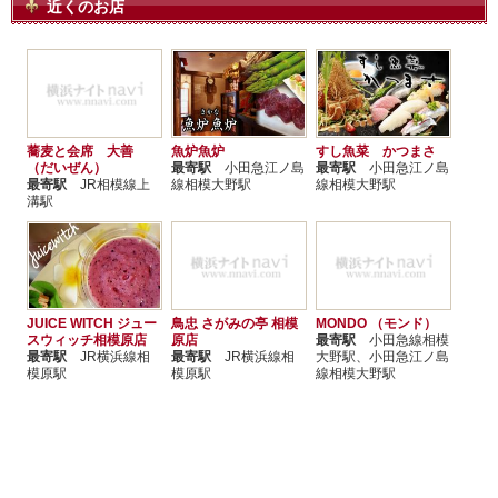
近くのお店
蕎麦と会席 大善
魚炉魚炉
すし魚菜 かつまさ
（だいぜん）
最寄駅
小田急江ノ島
最寄駅
小田急江ノ島
最寄駅
JR相模線上
線相模大野駅
線相模大野駅
溝駅
JUICE WITCH ジュー
鳥忠 さがみの亭 相模
MONDO （モンド）
スウィッチ相模原店
原店
最寄駅
小田急線相模
最寄駅
JR横浜線相
最寄駅
JR横浜線相
大野駅、小田急江ノ島
模原駅
模原駅
線相模大野駅