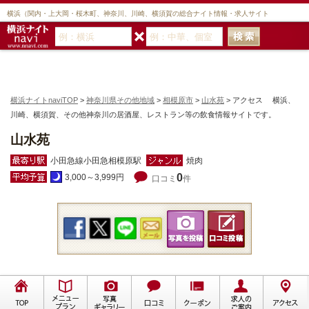
横浜（関内・上大岡・桜木町、神奈川、川崎、横須賀の総合ナイト情報・求人サイト
横浜ナイトnaviTOP
>
神奈川県その他地域
>
相模原市
>
山水苑
> アクセス 横浜、
川崎、横須賀、その他神奈川の居酒屋、レストラン等の飲食情報サイトです。
山水苑
小田急線小田急相模原駅
焼肉
0
3,000～3,999円
口コミ
件