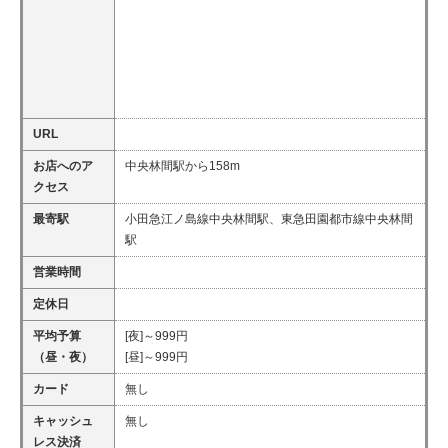
URL
お店へのア
中央林間駅から158m
クセス
最寄駅
小田急江ノ島線中央林間駅、東急田園都市線中央林間
駅
営業時間
定休日
平均予算
[夜]～999円
（昼・夜）
[昼]～999円
カード
無し
キャッシュ
無し
レス決済