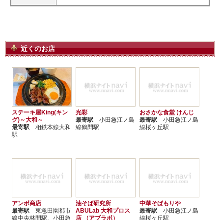
近くのお店
ステーキ屋King(キン
光彩
おさかな食堂 けんじ
グ)～大和～
最寄駅
小田急江ノ島
最寄駅
小田急江ノ島
最寄駅
相鉄本線大和
線鶴間駅
線桜ヶ丘駅
駅
アンボ商店
油そば研究所
中華そばもりや
最寄駅
東急田園都市
ABULab 大和プロス
最寄駅
小田急江ノ島
線中央林間駅、小田急
店 （アブラボ）
線桜ヶ丘駅