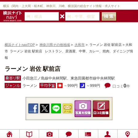
横浜（関内・上大岡・桜木町、神奈川、川崎、横須賀の総合ナイト情報・求人サイト
横浜ナイトnaviTOP
>
神奈川県その他地域
>
大和市
> ラーメン 岩佐 駅前店 > 大和
市 ラーメン 岩佐 駅前店 レストラン、居酒屋、中華、カレー、焼肉、ダイニング情
報
ラーメン 岩佐 駅前店
小田急江ノ島線中央林間駅、東急田園都市線中央林間駅
0
ラーメン
～999円
～999円
口コミ
件