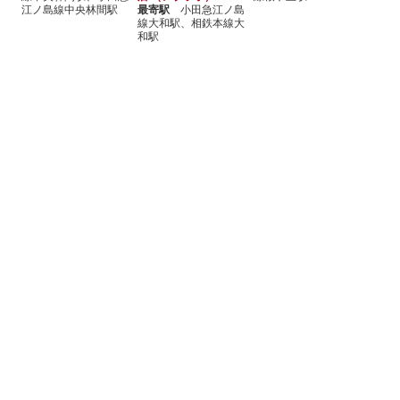
江ノ島線中央林間駅
最寄駅
小田急江ノ島
線大和駅、相鉄本線大
和駅