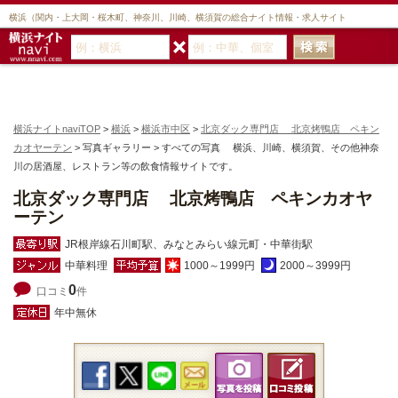
横浜（関内・上大岡・桜木町、神奈川、川崎、横須賀の総合ナイト情報・求人サイト
横浜ナイトnaviTOP
>
横浜
>
横浜市中区
>
北京ダック専門店 北京烤鴨店 ペキン
カオヤーテン
> 写真ギャラリー > すべての写真 横浜、川崎、横須賀、その他神奈
川の居酒屋、レストラン等の飲食情報サイトです。
北京ダック専門店 北京烤鴨店 ペキンカオヤ
ーテン
JR根岸線石川町駅、みなとみらい線元町・中華街駅
中華料理
1000～1999円
2000～3999円
0
口コミ
件
年中無休