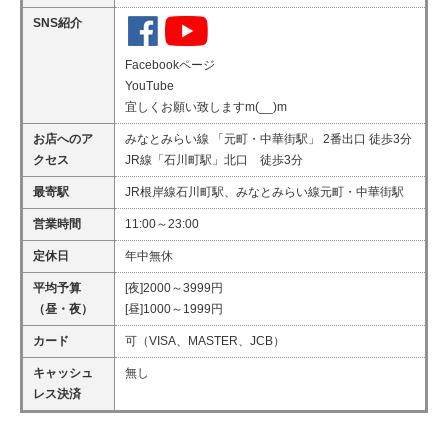
SNS紹介
Facebookページ
YouTube
宜しくお願い致しますm(__)m
お店へのア
みなとみらい線 「元町・中華街駅」 2番出口 徒歩3分
クセス
JR線「石川町駅」北口 徒歩3分
最寄駅
JR根岸線石川町駅、みなとみらい線元町・中華街駅
営業時間
11:00～23:00
定休日
年中無休
平均予算
[夜]2000～3999円
（昼・夜）
[昼]1000～1999円
カード
可（VISA、MASTER、JCB）
キャッシュ
無し
レス決済