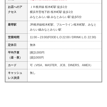
お店へのア
ＪＲ根岸線 桜木町駅 徒歩1分
クセス
横浜市営地下鉄 桜木町駅 徒歩1分
みなとみらい線 みなとみらい駅 徒歩5分
最寄駅
JR根岸線桜木町駅、ブルーライン桜木町駅、みなと
みらい線みなとみらい駅
営業時間
11:00～23:00(FOOD L.O 22:00 / DRINK L.O. 22:30)
定休日
無休
平均予算
[夜]3,000円
（昼・夜）
[昼]1000円
カード
可（VISA、MASTER、JCB、DINERS、AMEX）
キャッシュ
無し
レス決済