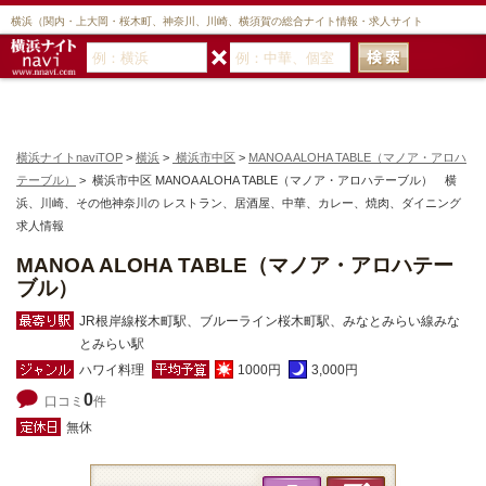
横浜（関内・上大岡・桜木町、神奈川、川崎、横須賀の総合ナイト情報・求人サイト
横浜ナイトnaviTOP
>
横浜
>
横浜市中区
>
MANOA ALOHA TABLE（マノア・アロハ
テーブル）
> 横浜市中区 MANOA ALOHA TABLE（マノア・アロハテーブル） 横
浜、川崎、その他神奈川の レストラン、居酒屋、中華、カレー、焼肉、ダイニング
求人情報
MANOA ALOHA TABLE（マノア・アロハテー
ブル）
JR根岸線桜木町駅、ブルーライン桜木町駅、みなとみらい線みな
とみらい駅
ハワイ料理
1000円
3,000円
0
口コミ
件
無休