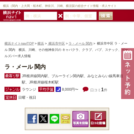
横浜（関内・上大岡・桜木町、神奈川、川崎、横須賀の総合ナイト情報・求人サイト
横浜ナイトnaviTOP
>
横浜
>
横浜市中区
>
ラ・メール 関内
> 横浜市中区 ラ・メー
ル 関内 横浜、川崎、その他神奈川の キャバクラ、クラブ、パブ、スナック、ガー
ルズバー求人情報
ラ・メール 関内
JR根岸線関内駅、ブルーライン関内駅、みなとみらい線馬車道
駅、JR根岸線桜木町駅
1
ラウンジ
8,000円〜
口コミ
件
日曜・祝日