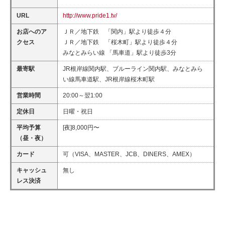
URL
http://www.pride1.tv/
お店へのア
ＪＲ／地下鉄 「関内」駅より徒歩４分
クセス
ＪＲ／地下鉄 「桜木町」駅より徒歩４分
みなとみらい線 「馬車道」駅より徒歩3分
最寄駅
JR根岸線関内駅、ブルーライン関内駅、みなとみら
い線馬車道駅、JR根岸線桜木町駅
営業時間
20:00～翌1:00
定休日
日曜・祝日
平均予算
[夜]8,000円〜
（昼・夜）
カード
可（VISA、MASTER、JCB、DINERS、AMEX）
キャッシュ
無し
レス決済