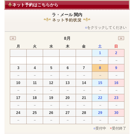
ネット予約はこちらから
ラ・メール 関内
○
をクリックしてください
8月
月
火
水
木
金
土
日
1
2
－
－
3
4
5
6
7
8
9
－
－
－
－
－
－
－
10
11
12
13
14
15
16
－
－
－
－
－
－
－
17
18
19
20
21
22
23
－
－
－
－
－
－
－
24
25
26
27
28
29
30
－
－
－
－
－
－
－
○
受付中
×
受付終了