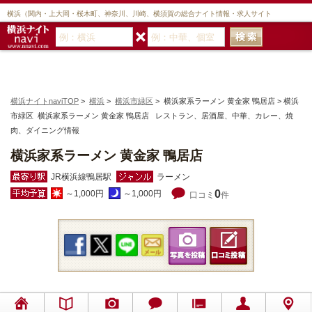
横浜（関内・上大岡・桜木町、神奈川、川崎、横須賀の総合ナイト情報・求人サイト
横浜ナイトnaviTOP
>
横浜
>
横浜市緑区
> 横浜家系ラーメン 黄金家 鴨居店 > 横浜
市緑区 横浜家系ラーメン 黄金家 鴨居店 レストラン、居酒屋、中華、カレー、焼
肉、ダイニング情報
横浜家系ラーメン 黄金家 鴨居店
JR横浜線鴨居駅
ラーメン
0
～1,000円
～1,000円
口コミ
件