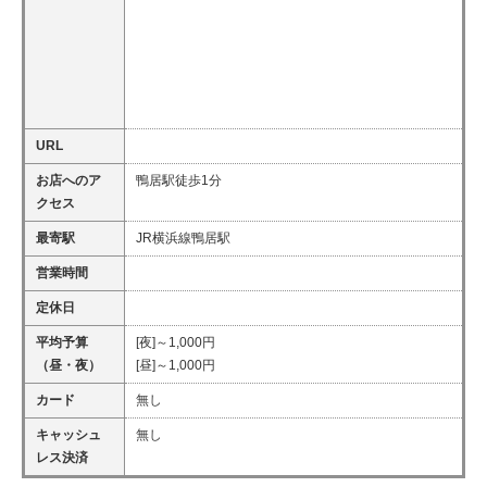
URL
お店へのア
鴨居駅徒歩1分
クセス
最寄駅
JR横浜線鴨居駅
営業時間
定休日
平均予算
[夜]～1,000円
（昼・夜）
[昼]～1,000円
カード
無し
キャッシュ
無し
レス決済