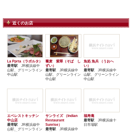
近くのお店
La Pprta（ラポルタ）
蕎麦 紫翠（そば し
魚処 魚兵 （うおへ
最寄駅
JR横浜線中
ずい）
い）
山駅、グリーンライン
最寄駅
JR横浜線中
最寄駅
JR横浜線中
中山駅
山駅、グリーンライン
山駅、グリーンライン
中山駅
中山駅
エベレストキッチン
サンライズ （Indian
福寿庵
中山店
Restaurant
最寄駅
JR横浜線十
最寄駅
JR横浜線中
Sunrise）
日市場駅
山駅、グリーンライン
最寄駅
JR横浜線中