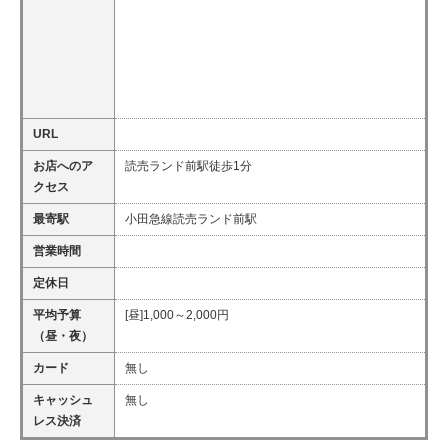
URL
お店へのア
読売ランド前駅徒歩1分
クセス
最寄駅
小田急線読売ランド前駅
営業時間
定休日
平均予算
[昼]1,000～2,000円
（昼・夜）
カード
無し
キャッシュ
無し
レス決済