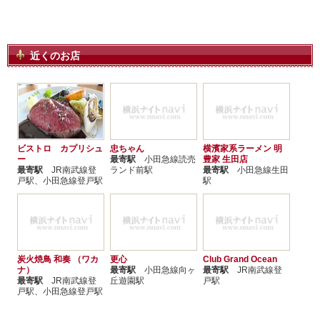
近くのお店
ビストロ カプリシュ
忠ちゃん
横濱家系ラーメン 明
ー
最寄駅
小田急線読売
豊家 生田店
最寄駅
JR南武線登
ランド前駅
最寄駅
小田急線生田
戸駅、小田急線登戸駅
駅
炭火焼鳥 和奏 （ワカ
更心
Club Grand Ocean
ナ）
最寄駅
小田急線向ヶ
最寄駅
JR南武線登
最寄駅
JR南武線登
丘遊園駅
戸駅
戸駅、小田急線登戸駅