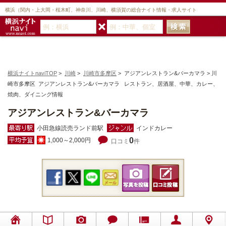
横浜（関内・上大岡・桜木町、神奈川、川崎、横須賀の総合ナイト情報・求人サイト
横浜ナイトnaviTOP
>
川崎
>
川崎市多摩区
> アジアンレストラン&バーカマラ > 川
崎市多摩区 アジアンレストラン&バーカマラ レストラン、居酒屋、中華、カレー、
焼肉、ダイニング情報
アジアンレストラン&バーカマラ
小田急線読売ランド前駅
インドカレー
0
1,000～2,000円
口コミ
件