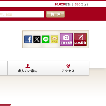
10,628
330
店舗 ｜
口コミ
。