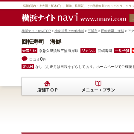
横浜(関内・上大岡・桜木町）、川崎、横須賀、その他神奈川のキャバクラ、クラ
横浜ナイトnaviTOP
>
神奈川県その他地域
>
三浦市
>
回転寿司 海鮮
> ア
回転寿司 海鮮
京急久里浜線三浦海岸駅
回転寿司
0
口コミ
件
なし（お正月は日程をずらしてあり。ホームページでご確認