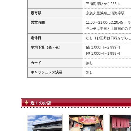
三浦海岸駅から288m
最寄駅
京急久里浜線三浦海岸駅
営業時間
11:00～21:00(LO.20:45） 
ランチは平日と土曜日のみ
定休日
なし（お正月は日程をずら
平均予算（昼・夜）
[夜]2,000円～2,999円
[昼]1,000円～1,999円
カード
無し
キャッシュレス決済
無し
近くのお店