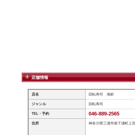
店舗情報
店名
回転寿司 海鮮
ジャンル
回転寿司
046-889-2565
TEL・予約
住所
神奈川県三浦市南下浦町上宮田3