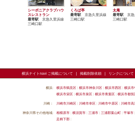
シーボニアクラブハウ
くろば亭
太庵
スレストラン
最寄駅
京急久里浜線
最寄駅
京急
最寄駅
京急久里浜線
三崎口駅
三崎口駅
三崎口駅
横浜ナイトnavi ご掲載について
掲載削除依頼
リンクについて
横浜:
横浜市鶴見区
横浜市神奈川区
横浜市西区
横浜市
横浜市栄区
横浜市泉区
横浜市青葉区
横浜市都筑
川崎：
川崎市川崎区
川崎市幸区
川崎市中原区
川崎市高
神奈川県その他地域:
相模原市
横須賀市
三浦市
三浦郡葉山町
平塚市
足柄下郡