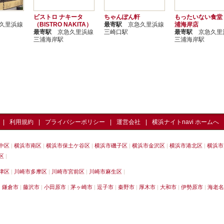
ビストロ ナキータ
ちゃんぽん軒
もったいない食堂
久里浜線
（BISTRO NAKITA）
最寄駅
京急久里浜線
浦海岸店
最寄駅
京急久里浜線
三崎口駅
最寄駅
京急久里
三浦海岸駅
三浦海岸駅
利用規約
プライバシーポリシー
運営会社
横浜ナイトnavi ホームへ
中区
横浜市南区
横浜市保土ケ谷区
横浜市磯子区
横浜市金沢区
横浜市港北区
横浜市
区
津区
川崎市多摩区
川崎市宮前区
川崎市麻生区
鎌倉市
藤沢市
小田原市
茅ヶ崎市
逗子市
秦野市
厚木市
大和市
伊勢原市
海老名