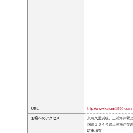
URL
http://www.kaisen1990.com/
お店へのアクセス
京急久里浜線、三浦海岸駅
国道１３４号線三浦海岸交
駐車場有