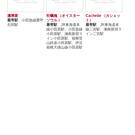
濃厚家
牡蠣魂 （オイスター
Cachette （カシェッ
最寄駅
小田急線愛甲
ソウル ）
ト）
石田駅
最寄駅
JR東海道本
最寄駅
JR東海道本
線小田原駅、小田急線
線二宮駅、湘南新宿ラ
小田原駅、湘南新宿ラ
イン二宮駅
イン小田原駅、箱根登
山鉄道小田原駅、伊豆
箱根大雄山線小田原駅