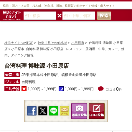
横浜（関内・上大岡・桜木町、神奈川、川崎、横須賀の総合ナイト情報・求人サイト
横浜ナイトnaviTOP
>
神奈川県その他地域
>
小田原市
> 台湾料理 博味源 小田原
店 > 小田原市 台湾料理 博味源 小田原店 レストラン、居酒屋、中華、カレー、焼
肉、ダイニング情報
台湾料理 博味源 小田原店
JR東海道本線小田原駅、箱根登山鉄道小田原駅
台湾料理
0
1,000円～1,999円
1,000円～1,999円
口コミ
件