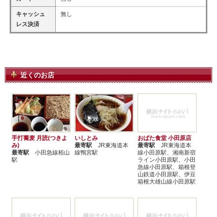
キャッシュ
無し
レス決済
近くのお店
手打蕎麦 月読(つきよ
いしとみ
おばた食堂 小田原店
み)
最寄駅
JR東海道本
最寄駅
JR東海道本
最寄駅
小田急線栢山
線鴨宮駅
線小田原駅、湘南新宿
駅
ライン小田原駅、小田
急線小田原駅、箱根登
山鉄道小田原駅、伊豆
箱根大雄山線小田原駅