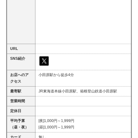
URL
SNS紹介
お店へのア
小田原駅から徒歩4分
クセス
最寄駅
JR東海道本線小田原駅、箱根登山鉄道小田原駅
営業時間
定休日
平均予算
[夜]1,000円～1,999円
（昼・夜）
[昼]1,000円～1,999円
カード
無し