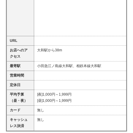
URL
お店へのア
大和駅から38m
クセス
最寄駅
小田急江ノ島線大和駅、相鉄本線大和駅
営業時間
定休日
平均予算
[夜]1,000円～1,999円
（昼・夜）
[昼]1,000円～1,999円
カード
無し
キャッシュ
無し
レス決済