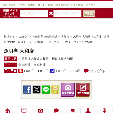
横浜（関内・上大岡・桜木町、神奈川、川崎、横須賀の総合ナイト情報・求人サイト
横浜ナイトnaviTOP
>
神奈川県その他地域
>
大和市
> 魚貝亭 大和店 > 大和市 魚貝
亭 大和店 レストラン、居酒屋、中華、カレー、焼肉、ダイニング情報
魚貝亭 大和店
小田急江ノ島線大和駅、相鉄本線大和駅
魚介料理・海鮮料理
0
1,000円～1,999円
1,000円～1,999円
口コミ
件