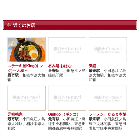
近くのお店
ステーキ屋King(キン
吞み処 おはな
気軽
グ)～大和～
最寄駅
小田急江ノ島
最寄駅
小田急江ノ島
最寄駅
相鉄本線大和
線鶴間駅
線大和駅、相鉄本線大
駅
和駅
元祖桃家
Ginkgo （ギンコ）
ラーメン だるま本舗
最寄駅
小田急江ノ島
最寄駅
小田急江ノ島
最寄駅
小田急江ノ島
線大和駅、相鉄本線大
線中央林間駅、東急田
線中央林間駅、東急田
和駅
園都市線中央林間駅
園都市線中央林間駅