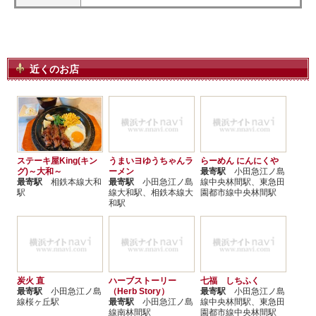
近くのお店
ステーキ屋King(キン
うまいヨゆうちゃんラ
らーめん にんにくや
グ)～大和～
ーメン
最寄駅
小田急江ノ島
最寄駅
相鉄本線大和
最寄駅
小田急江ノ島
線中央林間駅、東急田
駅
線大和駅、相鉄本線大
園都市線中央林間駅
和駅
炭火 直
ハーブストーリー
七福 しちふく
最寄駅
小田急江ノ島
（Herb Story）
最寄駅
小田急江ノ島
線桜ヶ丘駅
最寄駅
小田急江ノ島
線中央林間駅、東急田
線南林間駅
園都市線中央林間駅