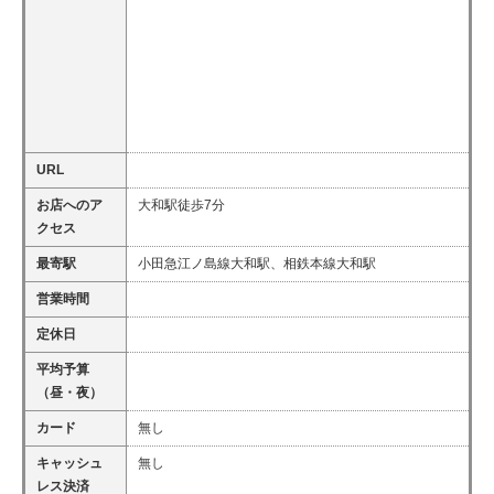
URL
お店へのア
大和駅徒歩7分
クセス
最寄駅
小田急江ノ島線大和駅、相鉄本線大和駅
営業時間
定休日
平均予算
（昼・夜）
カード
無し
キャッシュ
無し
レス決済