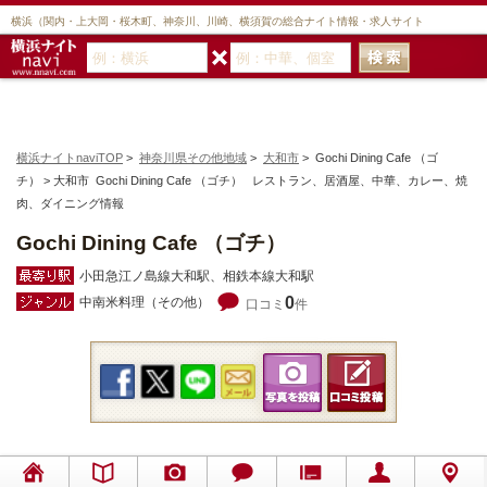
横浜（関内・上大岡・桜木町、神奈川、川崎、横須賀の総合ナイト情報・求人サイト
横浜ナイトnaviTOP
>
神奈川県その他地域
>
大和市
> Gochi Dining Cafe （ゴ
チ） > 大和市 Gochi Dining Cafe （ゴチ） レストラン、居酒屋、中華、カレー、焼
肉、ダイニング情報
Gochi Dining Cafe （ゴチ）
小田急江ノ島線大和駅、相鉄本線大和駅
0
中南米料理（その他）
口コミ
件