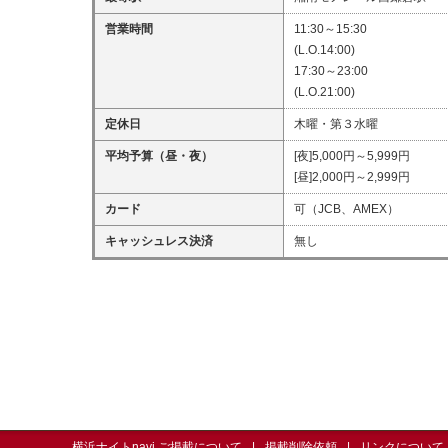
営業時間
11:30～15:30
(L.O.14:00)
17:30～23:00
(L.O.21:00)
定休日
木曜・第３水曜
平均予算（昼・夜）
[夜]5,000円～5,999円
[昼]2,000円～2,999円
カード
可（JCB、AMEX）
キャッシュレス決済
無し
横浜ナイトnavi ご掲載について
掲載削除依頼
リンクについて