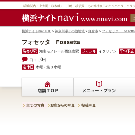
横浜(関内・上大岡・桜木町）、川崎、横須賀、その他神奈川のキャバクラ、クラ
横浜ナイトnaviTOP
>
神奈川県その他地域
>
鎌倉市
>
フォセッタ Fossetta
フォセッタ Fossetta
湘南モノレール西鎌倉駅
イタリアン
0
口コミ
件
木曜・第３水曜