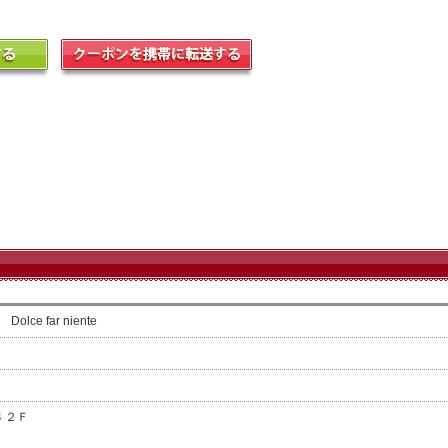
e far niente
4 ２Ｆ