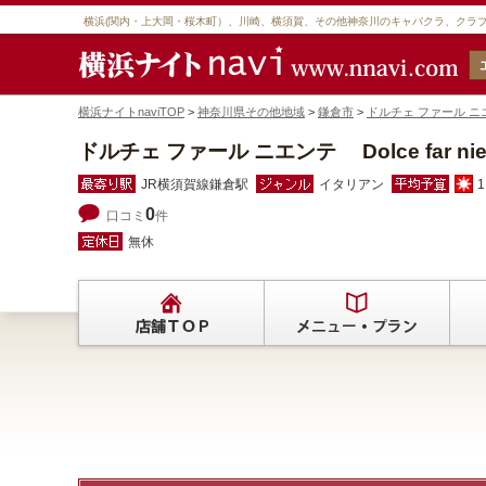
横浜(関内・上大岡・桜木町）、川崎、横須賀、その他神奈川のキャバクラ、クラ
横浜ナイトnaviTOP
>
神奈川県その他地域
>
鎌倉市
>
ドルチェ ファール ニエンテ
ドルチェ ファール ニエンテ Dolce far nie
JR横須賀線鎌倉駅
イタリアン
1
0
口コミ
件
無休