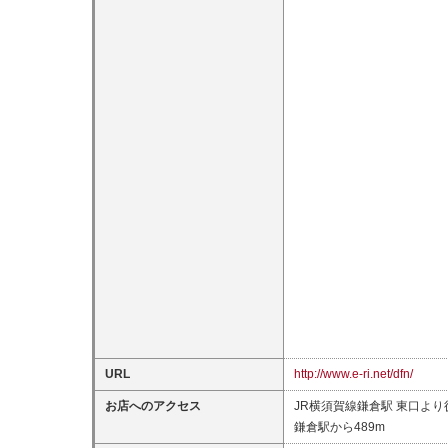
URL
http://www.e-ri.net/dfn/
お店へのアクセス
JR横須賀線鎌倉駅 東口より
鎌倉駅から489m