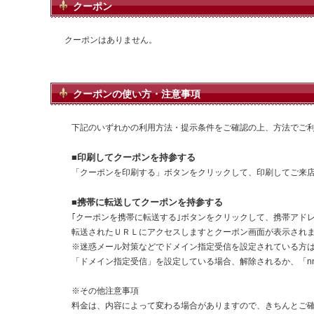
クーポン
クーポンはありません。
クーポンの使い方・注意事項
下記のいずれかの利用方法・提示条件をご確認の上、方法でご
■印刷してクーポンを持参する
「クーポンを印刷する」ボタンをクリックして、印刷してご来
■携帯に転送してクーポンを持参する
｢クーポンを携帯に転送する｣ボタンをクリックして、携帯アド
転送されたＵＲＬにアクセスしますとクーポン画面が表示され
※迷惑メール対策などでドメイン指定受信を設定されている方
「ドメイン指定受信」を設定している場合、解除されるか、「nna
※その他注意事項
料金は、内容によって変わる場合がありますので、きちんとご