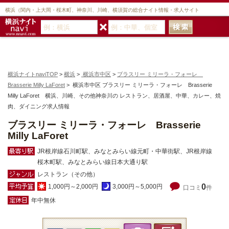
横浜（関内・上大岡・桜木町、神奈川、川崎、横須賀の総合ナイト情報・求人サイト
横浜ナイトnaviTOP
>
横浜
>
横浜市中区
>
ブラスリー ミリーラ・フォーレ
Brasserie Milly LaForet
> 横浜市中区 ブラスリー ミリーラ・フォーレ Brasserie
Milly LaForet 横浜、川崎、その他神奈川の レストラン、居酒屋、中華、カレー、焼
肉、ダイニング求人情報
ブラスリー ミリーラ・フォーレ Brasserie
Milly LaForet
JR根岸線石川町駅、みなとみらい線元町・中華街駅、JR根岸線
桜木町駅、みなとみらい線日本大通り駅
レストラン（その他）
0
1,000円～2,000円
3,000円～5,000円
口コミ
件
年中無休