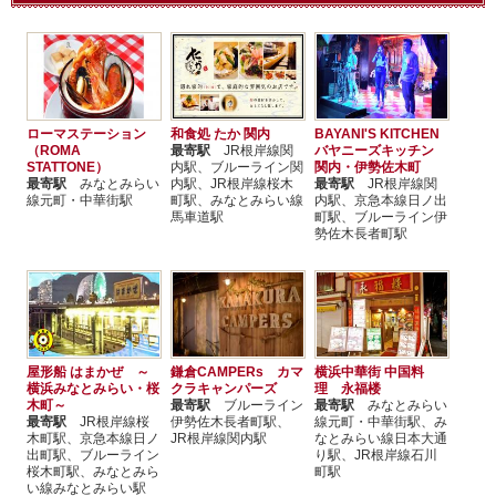
ローマステーション
和食処 たか 関内
BAYANI'S KITCHEN
（ROMA
最寄駅
JR根岸線関
バヤニーズキッチン
STATTONE）
内駅、ブルーライン関
関内・伊勢佐木町
最寄駅
みなとみらい
内駅、JR根岸線桜木
最寄駅
JR根岸線関
線元町・中華街駅
町駅、みなとみらい線
内駅、京急本線日ノ出
馬車道駅
町駅、ブルーライン伊
勢佐木長者町駅
屋形船 はまかぜ ～
鎌倉CAMPERs カマ
横浜中華街 中国料
横浜みなとみらい・桜
クラキャンパーズ
理 永福楼
木町～
最寄駅
ブルーライン
最寄駅
みなとみらい
最寄駅
JR根岸線桜
伊勢佐木長者町駅、
線元町・中華街駅、み
木町駅、京急本線日ノ
JR根岸線関内駅
なとみらい線日本大通
出町駅、ブルーライン
り駅、JR根岸線石川
桜木町駅、みなとみら
町駅
い線みなとみらい駅