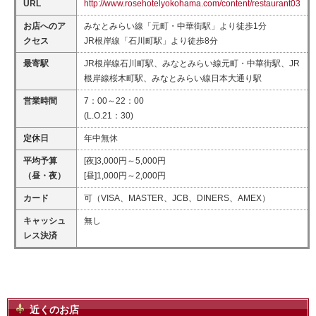
URL
http://www.rosehotelyokohama.com/content/restaurant03
お店へのア
みなとみらい線「元町・中華街駅」より徒歩1分
クセス
JR根岸線「石川町駅」より徒歩8分
最寄駅
JR根岸線石川町駅、みなとみらい線元町・中華街駅、JR
根岸線桜木町駅、みなとみらい線日本大通り駅
営業時間
7：00～22：00
(L.O.21：30)
定休日
年中無休
平均予算
[夜]3,000円～5,000円
（昼・夜）
[昼]1,000円～2,000円
カード
可（VISA、MASTER、JCB、DINERS、AMEX）
キャッシュ
無し
レス決済
近くのお店