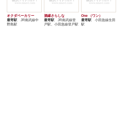
オクダベーカリー
酒縁さらしな
One （ワン）
最寄駅
JR南武線中
最寄駅
JR南武線登
最寄駅
小田急線生田
野島駅
戸駅、小田急線登戸駅
駅