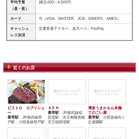
平均予算
[夜]3,000～4,000円
（昼・夜）
カード
可（VISA、MASTER、JCB、DINERS、AMEX）
キャッシュ
交通系電子マネー、楽天ペイ、PayPay
レス決済
近くのお店
ビストロ カプリシュ
ＳＥＮ
博多うまかもん本舗
ー
最寄駅
JR南武線稲
てのごい屋
最寄駅
JR南武線登
田堤駅、京王相模原線
最寄駅
小田急線向ヶ
戸駅、小田急線登戸駅
京王稲田堤駅
丘遊園駅