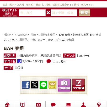
横浜（関内・上大岡・桜木町、神奈川、川崎、横須賀の総合ナイト情報・求人サイト
横浜ナイトnaviTOP
>
川崎
>
川崎市多摩区
> BAR 春燈 > 川崎市多摩区 BAR 春燈
レストラン、居酒屋、中華、カレー、焼肉、ダイニング情報
BAR 春燈
小田急線登戸駅、JR南武線登戸駅
Bar(バー)
0
3,000～4,000円
口コミ
件
日曜日