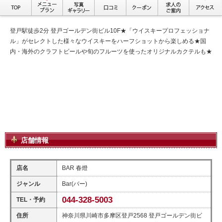
登戸駅徒歩2分 登戸ゴールデン街ビル10F★「ウイスキープロフェッショナ
ル」がセレクトした様々なウイスキーをハーフショットから楽しめる★国
内・海外のクラフトビールや旬のフルーツを使ったオリジナルカクテルも★
店舗情報
店名
BAR 春燈
ジャンル
Bar(バー)
044-328-5003
TEL・予約
住所
神奈川県川崎市多摩区登戸2568 登戸ゴールデン街ビ