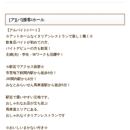
[ア][パ]接客/ホール
【アルバイト/パート】
☆アットホームなイタリアンレストランで楽しく働く☆
飲食店バイトが初めての方、
バイトデビューの方も歓迎！
主婦(夫)・学生・Wワークも活躍中！
☆駅近でアクセス抜群☆
市営地下鉄関内駅から徒歩4分！
JR関内駅から6分！
みなとみらいせん馬車道駅から徒歩5分！
駅近で通いやすい立地です。
おしゃれなお店が立ち並ぶ
馬車道エリアにある、
おしゃれなイタリアンレストランです
☆おいしいまかない付き☆