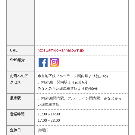
URL
https://amigo-kannai.owst.jp/
SNS紹介
お店へのア
市営地下鉄ブルーライン関内駅より徒歩4分
クセス
JR根岸線 関内駅より徒歩6分
みなとみらい線馬車道駅より徒歩5分
最寄駅
JR根岸線関内駅、ブルーライン関内駅、みなとみら
い線馬車道駅
営業時間
11:00～14:30
17:00～23:00
定休日
月曜日