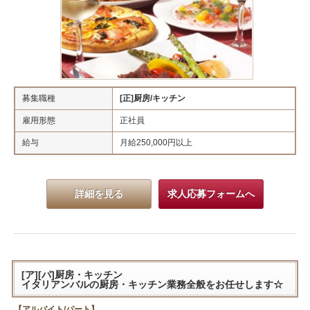
募集職種
[正]厨房/キッチン
雇用形態
正社員
給与
月給250,000円以上
詳細を見る
求人応募フォームへ
[ア][パ]厨房・キッチン
イタリアンバルの厨房・キッチン業務全般をお任せします☆
【アルバイト/パート】