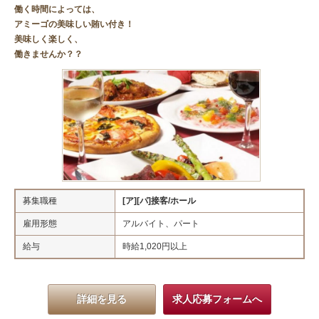
働く時間によっては、
アミーゴの美味しい賄い付き！
美味しく楽しく、
働きませんか？？
募集職種
[ア][パ]接客/ホール
雇用形態
アルバイト、パート
給与
時給1,020円以上
詳細を見る
求人応募フォームへ