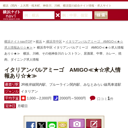
横浜（関内・上大岡・桜木町、神奈川、川崎、横須賀の総合ナイト情報・求人サイト
横浜ナイトnaviTOP
>
横浜
>
横浜市中区
>
イタリアンバルアミーゴ AMIGO≪★☆
求人情報あり☆★≫
> 横浜市中区 イタリアンバルアミーゴ AMIGO≪★☆求人情報
あり☆★≫ 横浜、川崎、その他神奈川の レストラン、居酒屋、中華、カレー、焼
肉、ダイニング求人情報
イタリアンバルアミーゴ AMIGO≪★☆求人情
報あり☆★≫
JR根岸線関内駅、ブルーライン関内駅、みなとみらい線馬車道駅
イタリアン
1
1,000～2,000円
2000円～5000円
口コミ
件
月曜日