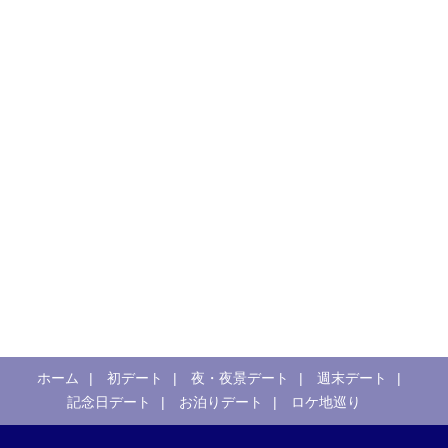
ホーム
初デート
夜・夜景デート
週末デート
記念日デート
お泊りデート
ロケ地巡り