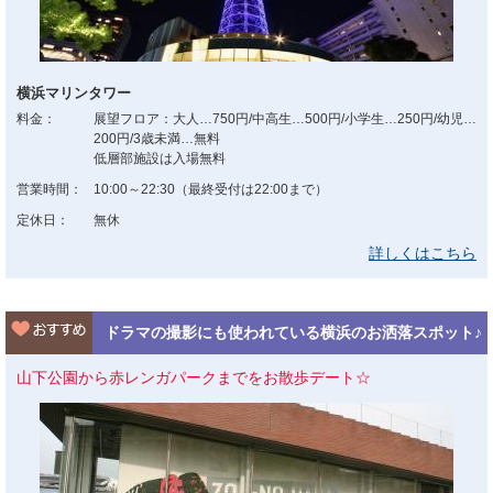
横浜マリンタワー
料金：
展望フロア：大人…750円/中高生…500円/小学生…250円/幼児…
200円/3歳未満…無料
低層部施設は入場無料
営業時間：
10:00～22:30（最終受付は22:00まで）
定休日：
無休
詳しくはこちら
ドラマの撮影にも使われている横浜のお洒落スポット♪
山下公園から赤レンガパークまでをお散歩デート☆