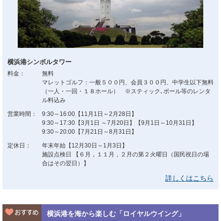
横浜港シンボルタワー
料金：
無料
マレットゴルフ：一般５００円、会員３００円、中学生以下無料
（一人・一回・１８ホール） ※スティック､ボール等のレンタ
ル料込み
営業時間：
9:30～16:00【11月1日～2月28日】
9:30～17:30【3月1日 ～7月20日】【9月1日～10月31日】
9:30～20:00【7月21日～8月31日】
定休日：
年末年始【12月30日～1月3日】
施設点検日 【６月，１１月，２月の第２火曜日（国民祝日の場
合はその翌日）】
詳しくはこちら
横浜港を海から楽しむ「ロイヤルウイング」