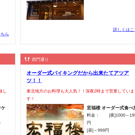
詳しくはこ
こちら
西門通り
オーダー式バイキングだから出来たてアツア
ツ！！
味し
東北地方のお料理も大人気！！深夜2時まで営業していま
す！
ウケ
宏福楼 オーダー式食べ
料金：
[夜]1000～19
～
円
[昼]～999円