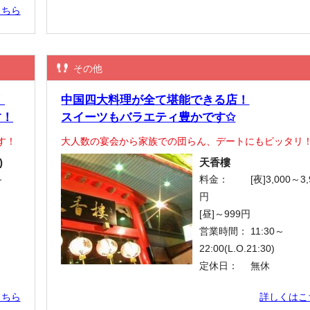
こちら
その他
！
中国四大料理が全て堪能できる店！
す！
スイーツもバラエティ豊かです✩
す！
大人数の宴会から家族での団らん、デートにもピッタリ
)
天香樓
～
料金：
[夜]3,000～3,
円
[昼]～999円
営業時間：
11:30～
22:00(L.O.21:30)
定休日：
無休
こちら
詳しくはこ