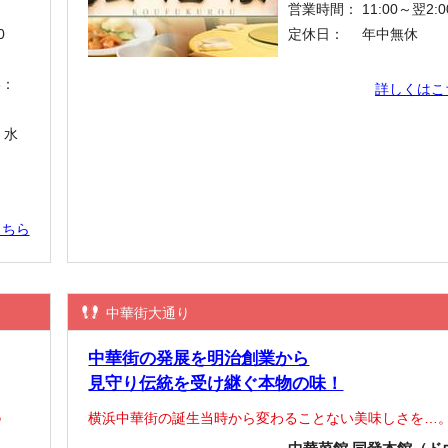
営業時間：
11:00～翌2:0
0
定休日：
年中無休
3：
詳しくはこ
、水
こちら
中華街大通り
中華街の発展を明治創業から
見守り伝統を受け継ぐ本物の味！
♪
横浜中華街の誕生当時から変わることない美味しさを…