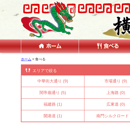
ホーム
> 食べる
エリアで絞る
中華街大通り
(9)
市場通り
(9)
関帝廟通り
(5)
上海路
(0)
福建路
(1)
広東道
(0)
開港道
(1)
南門シルクロード