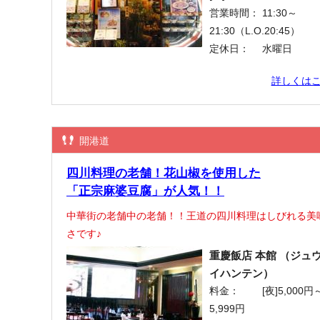
営業時間：
11:30～
21:30（L.O.20:45）
定休日：
水曜日
詳しくは
開港道
四川料理の老舗！花山椒を使用した
「正宗麻婆豆腐」が人気！！
中華街の老舗中の老舗！！王道の四川料理はしびれる美
さです♪
重慶飯店 本館 （ジュ
イハンテン）
料金：
[夜]5,000円
5,999円