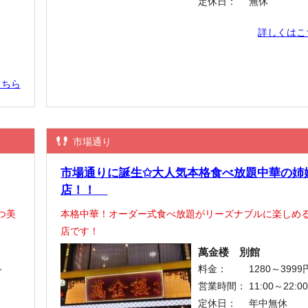
定休日：
無休
詳しくはこ
こちら
市場通り
市場通りに誕生✩大人気本格食べ放題中華の姉
店！！
つ美
本格中華！オーダー式食べ放題がリーズナブルに楽しめ
店です！
萬金楼 別館
～
料金：
1280～3999
営業時間：
11:00～22:0
定休日：
年中無休