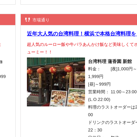
市場通り
近年大人気の台湾料理！横浜で本格台湾料理を
ま
超人気のルーロー飯や牛バラあんかけ飯など美味しくて
ューミー！！
ョ
台湾料理 蓮香園 新館
料金：
[夜]1,000円
999
1,999円
[昼]～999円
営業時間：
11:00～23:00
(L.O.22:00)
料理のラストオーダーは2
00
ドリンクのラストオーダ
22：30