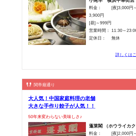
小尾羊 横浜中華街店
料金：
[夜]3,000円
3,900円
[昼]～999円
営業時間：
11:30～23:0
定休日：
無休
詳しくは
関帝廟通り
大人気！中国家庭料理の老舗
大きな手作り餃子が人気！！
50年来変わらない美味しさ♪
蓬莱閣 （ホウライカク
料金：
[夜]2,000円