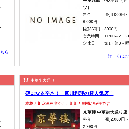
中華菜館 同發本館（ド
ツ）
～
料金：
[夜]3,000円
6,000円
0
[昼]860円～3000円
営業時間：
11:00～21:3
定休日：
第1・第3火
こちら
詳しくはこ
中華街大通り
癖になる辛さ！！四川料理の超人気店！
本格四川麻婆豆腐や四川坦坦刀削麺が好評です！
京華樓 中華街大通り店
）
料金：
[夜]2,000円
～
2,999円