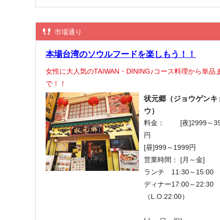
市場通り
本場台湾のソウルフードを楽しもう！！
女性に大人気のTAIWAN・DINING♪コース料理から単品
で！！
状元郷（ジョウゲンキ
ウ）
料金：
[夜]2999～3
円
[昼]999～1999円
営業時間：
[月～金]
ランチ 11:30～15:00
ディナー17:00～22:30
（L.O.22:00）