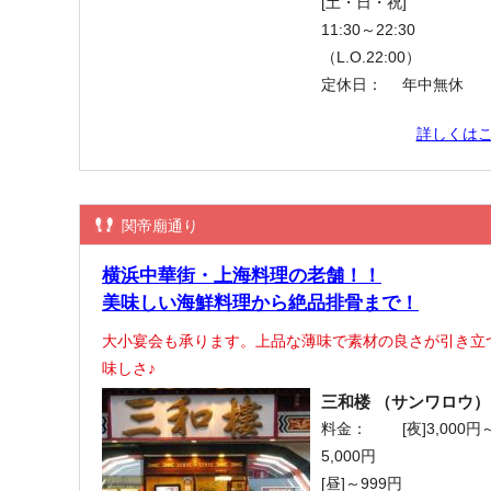
[土・日・祝]
11:30～22:30
（L.O.22:00）
定休日：
年中無休
詳しくは
関帝廟通り
横浜中華街・上海料理の老舗！！
美味しい海鮮料理から絶品排骨まで！
大小宴会も承ります。上品な薄味で素材の良さが引き立
味しさ♪
三和楼 （サンワロウ）
料金：
[夜]3,000円
5,000円
[昼]～999円