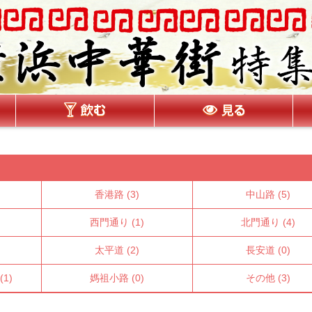
香港路
(3)
中山路
(5)
西門通り
(1)
北門通り
(4)
太平道
(2)
長安道
(0)
(1)
媽祖小路
(0)
その他
(3)