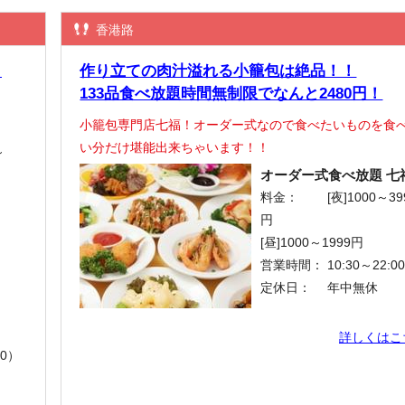
香港路
！
作り立ての肉汁溢れる小籠包は絶品！！
133品食べ放題時間無制限でなんと2480円！
小籠包専門店七福！オーダー式なので食べたいものを食
い分だけ堪能出来ちゃいます！！
～
オーダー式食べ放題 七
料金：
[夜]1000～39
円
[昼]1000～1999円
営業時間：
10:30～22:0
定休日：
年中無休
詳しくはこ
00）