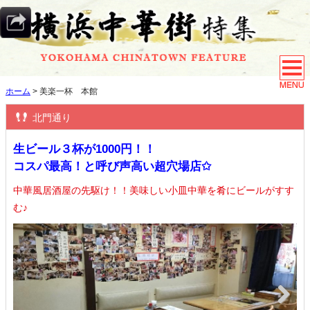
ホーム
> 美楽一杯 本館
北門通り
生ビール３杯が1000円！！
コスパ最高！と呼び声高い超穴場店✩
中華風居酒屋の先駆け！！美味しい小皿中華を肴にビールがすす
む♪