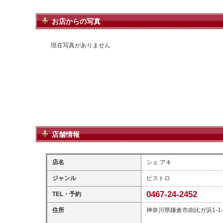
お店からの写真
現在写真がありません
店舗情報
店名
シェ アキ
ジャンル
ビストロ
0467-24-2452
TEL・予約
住所
神奈川県鎌倉市由比ガ浜1-1-