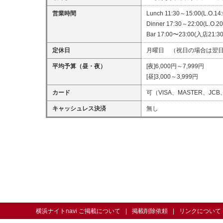
営業時間
Lunch 11:30～15:00(L.O.14:
Dinner 17:30～22:00(L.O.20
Bar 17:00〜23:00(入店21:30
定休日
月曜日 （祝日の場合は翌
平均予算（昼・夜）
[夜]6,000円～7,999円
[昼]3,000～3,999円
カード
可（VISA、MASTER、JCB
キャッシュレス決済
無し
横浜ナイトnavi ご掲載について
掲載削除依頼
リンクについて