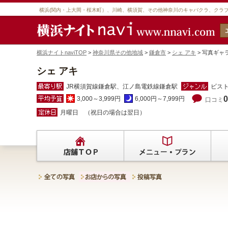
横浜(関内・上大岡・桜木町）、川崎、横須賀、その他神奈川のキャバクラ、クラ
横浜ナイトnaviTOP
>
神奈川県その他地域
>
鎌倉市
>
シェ アキ
> 写真ギ
シェ アキ
JR横須賀線鎌倉駅、江ノ島電鉄線鎌倉駅
ビス
0
3,000～3,999円
6,000円～7,999円
口コミ
月曜日 （祝日の場合は翌日）