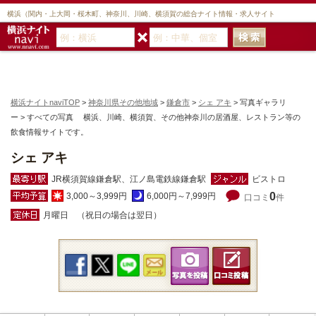
横浜（関内・上大岡・桜木町、神奈川、川崎、横須賀の総合ナイト情報・求人サイト
横浜ナイトnaviTOP
>
神奈川県その他地域
>
鎌倉市
>
シェ アキ
> 写真ギャラリ
ー > すべての写真 横浜、川崎、横須賀、その他神奈川の居酒屋、レストラン等の
飲食情報サイトです。
シェ アキ
JR横須賀線鎌倉駅、江ノ島電鉄線鎌倉駅
ビストロ
0
3,000～3,999円
6,000円～7,999円
口コミ
件
月曜日 （祝日の場合は翌日）