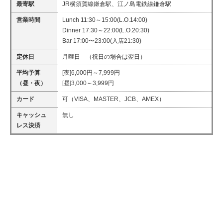
最寄駅
JR横須賀線鎌倉駅、江ノ島電鉄線鎌倉駅
営業時間
Lunch 11:30～15:00(L.O.14:00)
Dinner 17:30～22:00(L.O.20:30)
Bar 17:00〜23:00(入店21:30)
定休日
月曜日 （祝日の場合は翌日）
平均予算
[夜]6,000円～7,999円
（昼・夜）
[昼]3,000～3,999円
カード
可（VISA、MASTER、JCB、AMEX）
キャッシュ
無し
レス決済