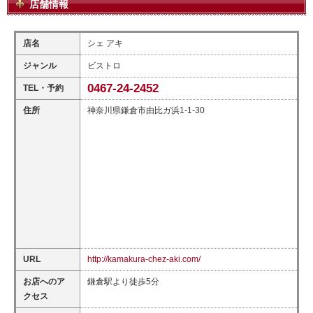
店舗情報
店名
シェ アキ
ジャンル
ビストロ
0467-24-2452
TEL・予約
住所
神奈川県鎌倉市由比ガ浜1-1-30
URL
http://kamakura-chez-aki.com/
お店へのア
鎌倉駅より徒歩5分
クセス