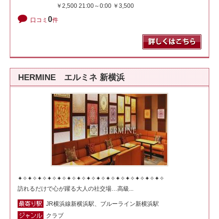
￥2,500 21:00～0:00 ￥3,500
0
口コミ
件
HERMINE エルミネ 新横浜
✦✧✦✧✦✧✦✧✦✧✦✧✦✧✦✧✦✧✦✧✦✧✦✧✦✧✦✧✦✧
訪れるだけで心が躍る大人の社交場…高級...
JR横浜線新横浜駅、ブルーライン新横浜駅
クラブ