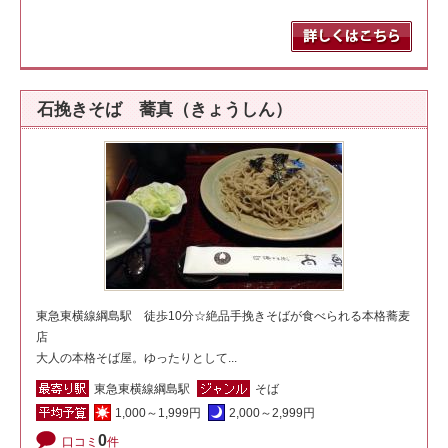
石挽きそば 蕎真（きょうしん）
東急東横線綱島駅 徒歩10分☆絶品手挽きそばが食べられる本格蕎麦
店
大人の本格そば屋。ゆったりとして...
東急東横線綱島駅
そば
1,000～1,999円
2,000～2,999円
0
口コミ
件