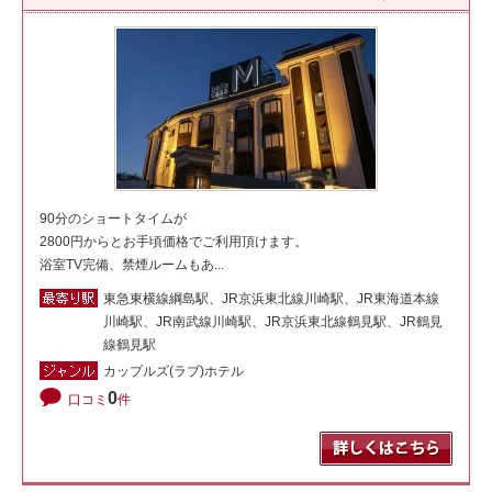
90分のショートタイムが
2800円からとお手頃価格でご利用頂けます。
浴室TV完備、禁煙ルームもあ...
東急東横線綱島駅、JR京浜東北線川崎駅、JR東海道本線
川崎駅、JR南武線川崎駅、JR京浜東北線鶴見駅、JR鶴見
線鶴見駅
カップルズ(ラブ)ホテル
0
口コミ
件