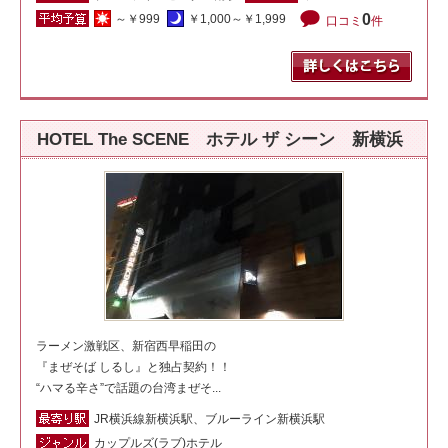
0
～￥999
￥1,000～￥1,999
口コミ
件
HOTEL The SCENE ホテル ザ シーン 新横浜
ラーメン激戦区、新宿西早稲田の
『まぜそば しるし』と独占契約！！
“ハマる辛さ”で話題の台湾まぜそ...
JR横浜線新横浜駅、ブルーライン新横浜駅
カップルズ(ラブ)ホテル