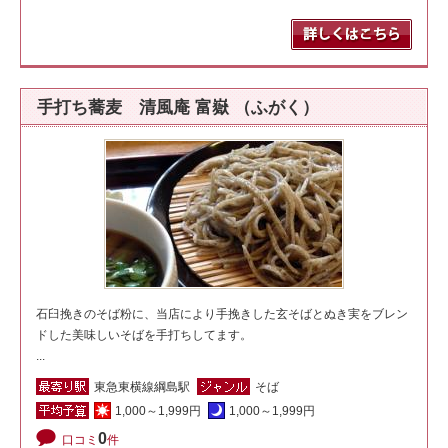
手打ち蕎麦 清風庵 富嶽 （ふがく）
石臼挽きのそば粉に、当店により手挽きした玄そばとぬき実をブレン
ドした美味しいそばを手打ちしてます。
...
東急東横線綱島駅
そば
1,000～1,999円
1,000～1,999円
0
口コミ
件