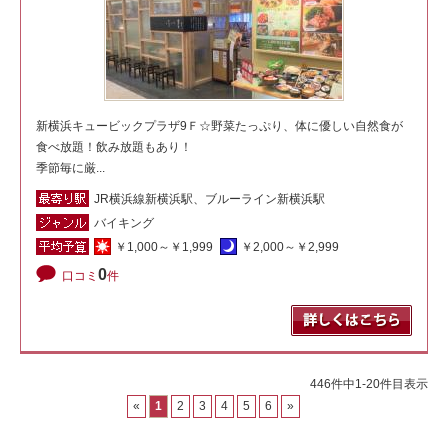
新横浜キュービックプラザ9Ｆ☆野菜たっぷり、体に優しい自然食が
食べ放題！飲み放題もあり！
季節毎に厳...
JR横浜線新横浜駅、ブルーライン新横浜駅
バイキング
￥1,000～￥1,999
￥2,000～￥2,999
0
口コミ
件
446件中1-20件目表示
«
1
2
3
4
5
6
»