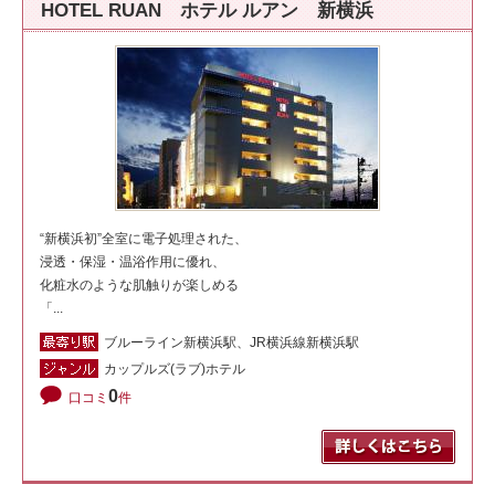
HOTEL RUAN ホテル ルアン 新横浜
“新横浜初”全室に電子処理された、
浸透・保湿・温浴作用に優れ、
化粧水のような肌触りが楽しめる
「...
ブルーライン新横浜駅、JR横浜線新横浜駅
カップルズ(ラブ)ホテル
0
口コミ
件