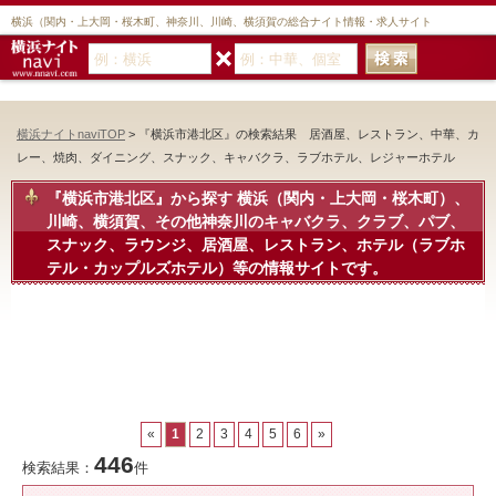
横浜（関内・上大岡・桜木町、神奈川、川崎、横須賀の総合ナイト情報・求人サイト
横浜ナイトnaviTOP
> 『横浜市港北区』の検索結果 居酒屋、レストラン、中華、カ
レー、焼肉、ダイニング、スナック、キャバクラ、ラブホテル、レジャーホテル
『横浜市港北区』から探す
横浜（関内・上大岡・桜木町）、
川崎、横須賀、その他神奈川のキャバクラ、クラブ、パブ、
スナック、ラウンジ、居酒屋、レストラン、ホテル（ラブホ
テル・カップルズホテル）等の情報サイトです。
«
1
2
3
4
5
6
»
446
検索結果：
件