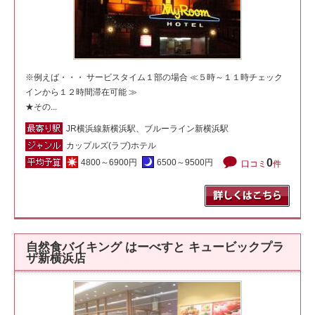
※例えば・・・ サービスタイム１部の場合 ≪５時～１１時チェック
インから１２時間滞在可能 ≫
★その...
JR横浜線新横浜駅、ブルーライン新横浜駅
カップルズ(ラブ)ホテル
0
4800～6900円
6500～9500円
口コミ
件
自然食バイキング はーべすと キュービックプラ
ザ新横浜店