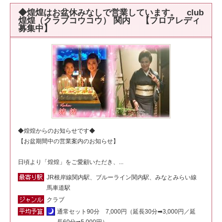
◆煌煌はお盆休みなしで営業しています。 club
煌煌（クラブコウコウ） 関内 【フロアレディ
募集中】
◆煌煌からのお知らせです◆
【お盆期間中の営業案内のお知らせ】
日頃より「煌煌」をご愛顧いただき、...
JR根岸線関内駅、ブルーライン関内駅、みなとみらい線
馬車道駅
クラブ
通常セット90分 7,000円（延長30分➡3,000円／延