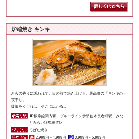
炉端焼き キンキ
炭火の香りに誘われて。目の前で焼き上げる、最高峰の「キンキの一
夜干し」
暖簾をくぐれば、そこに広がる...
JR根岸線関内駅、ブルーライン伊勢佐木長者町駅、みな
とみらい線馬車道駅
ろばた焼き
2,999円～4,999円
3,999円～5,999円