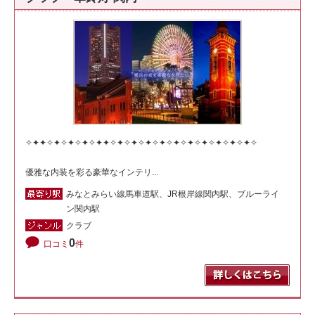
✧✦✦✧✦✧✦✧✦✧✦✦✧✦✧✦✧✦✧✦✧✦✧✦✧✦✧✦✧✦✧✦✧
優雅な内装を彩る豪華なインテリ...
みなとみらい線馬車道駅、JR根岸線関内駅、ブルーライ
ン関内駅
クラブ
0
口コミ
件