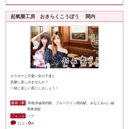
起氣樂工房 おきらくこうぼう 関内
カラオケと可愛い女の子達と
気樂に楽しみませんか？
一緒に楽しい夜にしましょう！
JR根岸線関内駅、ブルーライン関内駅、みなとみらい線
馬車道駅
パブ
0
口コミ
件