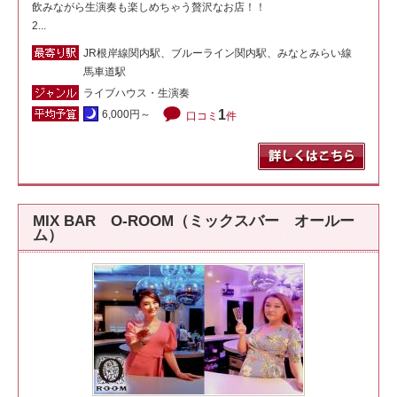
飲みながら生演奏も楽しめちゃう贅沢なお店！！
2...
JR根岸線関内駅、ブルーライン関内駅、みなとみらい線
馬車道駅
ライブハウス・生演奏
1
6,000円～
口コミ
件
MIX BAR O-ROOM（ミックスバー オールー
ム）