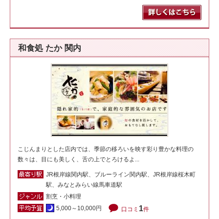
和食処 たか 関内
こじんまりとした店内では、季節の移ろいを映す彩り豊かな料理の
数々は、目にも美しく、舌の上でとろけるよ...
JR根岸線関内駅、ブルーライン関内駅、JR根岸線桜木町
駅、みなとみらい線馬車道駅
割烹・小料理
1
5,000～10,000円
口コミ
件