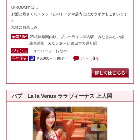
O-ROOMでは…
お酒と気さくなスタッフとのトークや店内にはカラオケもございます
♪
気軽にお楽しみ...
JR根岸線関内駅、ブルーライン関内駅、みなとみらい線
馬車道駅、みなとみらい線日本大通り駅
ニューハーフ・おなべ
0
￥6,000～（90分）
口コミ
件
パブ La la Venus ララヴィーナス 上大岡