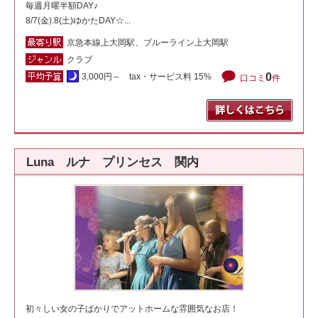
毎週月曜半額DAY♪
8/7(金).8(土)ゆかたDAY☆...
京急本線上大岡駅、ブルーライン上大岡駅
クラブ
0
3,000円～ tax・サービス料 15%
口コミ
件
Luna ルナ プリンセス 関内
初々しい女の子ばかりでアットホームな雰囲気なお店！