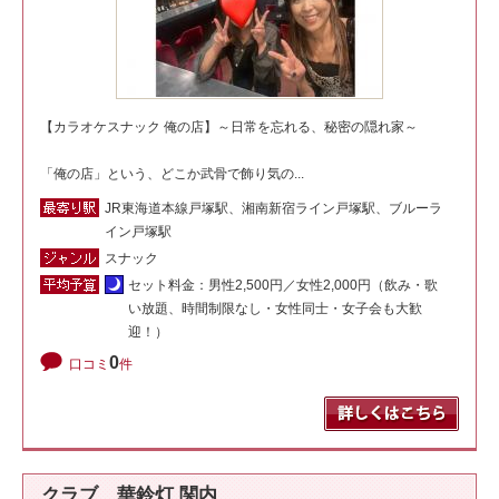
【カラオケスナック 俺の店】～日常を忘れる、秘密の隠れ家～
「俺の店」という、どこか武骨で飾り気の...
JR東海道本線戸塚駅、湘南新宿ライン戸塚駅、ブルーラ
イン戸塚駅
スナック
セット料金：男性2,500円／女性2,000円（飲み・歌
い放題、時間制限なし・女性同士・女子会も大歓
迎！）
0
口コミ
件
クラブ 華鈴灯 関内