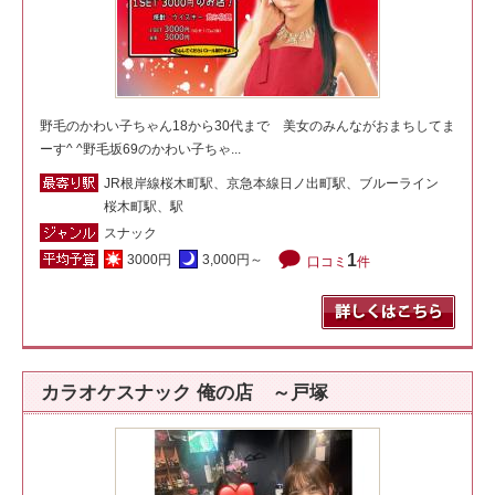
野毛のかわい子ちゃん18から30代まで 美女のみんながおまちしてま
ーす^ ^野毛坂69のかわい子ちゃ...
JR根岸線桜木町駅、京急本線日ノ出町駅、ブルーライン
桜木町駅、駅
スナック
1
3000円
3,000円～
口コミ
件
カラオケスナック 俺の店 ～戸塚