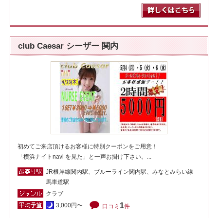
club Caesar シーザー 関内
初めてご来店頂けるお客様に特別クーポンをご用意！
「横浜ナイトnavi を見た」と一声お掛け下さい。...
JR根岸線関内駅、ブルーライン関内駅、みなとみらい線
馬車道駅
クラブ
1
3,000円〜
口コミ
件