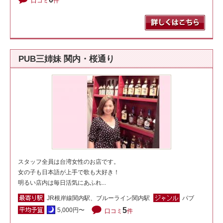
口コミ
件
PUB三姉妹 関内・桜通り
スタッフ全員は台湾女性のお店です。
女の子も日本語が上手で歌も大好き！
明るい店内は毎日活気にあふれ...
JR根岸線関内駅、ブルーライン関内駅
パブ
5
5,000円〜
口コミ
件