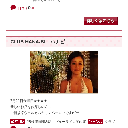
長60分➡5,000円）
0
口コミ
件
CLUB HANA-BI ハナビ
7月31日金曜日★★★★
新しいお店をお探しの方っ！
ご新規様ウェルカムキャンペーン中です(*^^*...
JR根岸線関内駅、ブルーライン関内駅
クラブ