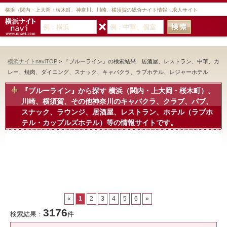
横浜（関内・上大岡・桜木町、神奈川、川崎、横須賀の総合ナイト情報・求人サイト
横浜ナイトnaviTOP
> 『ブルーライン』の検索結果 居酒屋、レストラン、中華、カ
レー、焼肉、ダイニング、スナック、キャバクラ、ラブホテル、レジャーホテル
『ブルーライン』から探す
横浜（関内・上大岡・桜木町）、
川崎、横須賀、その他神奈川のキャバクラ、クラブ、パブ、
スナック、ラウンジ、居酒屋、レストラン、ホテル（ラブホ
テル・カップルズホテル）等の情報サイトです。
«
1
2
3
4
5
6
»
3176
検索結果：
件