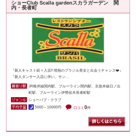
ショーClub Scalla gardenスカラガーデン 関
内・長者町
『新人キャスト続々入店‼️ 情熱のブラジル美女と出会うチャンス❤️』
『新人ダンサー入店に伴い、サン...
JR根岸線関内駅、ブルーライン関内駅、京急本線日ノ出
町駅、ブルーライン伊勢佐木長者町駅
ショーパブ・クラブ
0
5000～10000円
口コミ
件