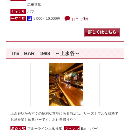
馬車道駅
パブ
0
5,000～10,000円
口コミ
件
The BAR 1988 ～上永谷～
上永谷駅からすぐの便利な立地にある当店は、リーズナブルな価格で
お酒を楽しめるバーです。お仕事帰りやち...
ブルーライン上永谷駅
Bar（バー）