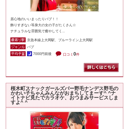
居心地のいいまったりパブ！！
飾りすぎない等身大の女の子がたくさん☆
ナチュラルな雰囲気で癒やしてく...
京急本線上大岡駅、ブルーライン上大岡駅
パブ
0
7000円前後
口コミ
件
桜木町スナックガールズバー野毛ナンデス野毛の
かわい子ちゃんみんながおまちしてまーす^ ^ナ
イトナビ見たでカラオケ、おつまみサービスしま
すよ^ ^