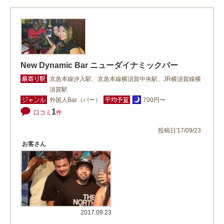
New Dynamic Bar ニューダイナミックバー
京急本線汐入駅、京急本線横須賀中央駅、JR横須賀線横
須賀駅
外国人Bar（バー）
700円〜
1
口コミ
件
投稿日'17/09/23
お客さん
2017.09.23