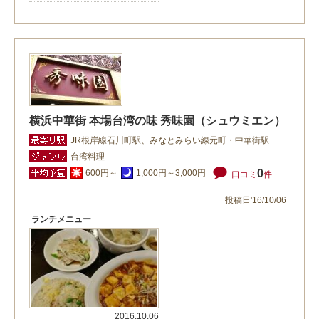
横浜中華街 本場台湾の味 秀味園（シュウミエン）
JR根岸線石川町駅、みなとみらい線元町・中華街駅
台湾料理
0
600円～
1,000円～3,000円
口コミ
件
投稿日'16/10/06
ランチメニュー
2016.10.06