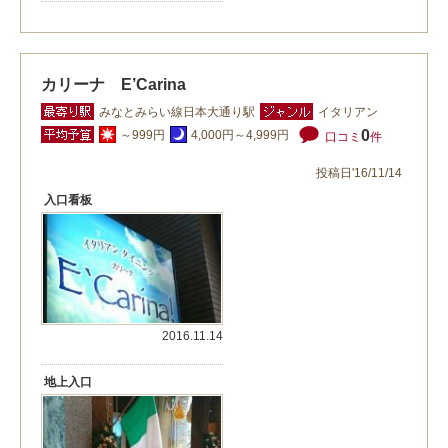
カリーナ E’Carina
みなとみらい線日本大通り駅
イタリアン
0
～999円
4,000円～4,999円
口コミ
件
投稿日'16/11/14
入口看板
2016.11.14
地上入口