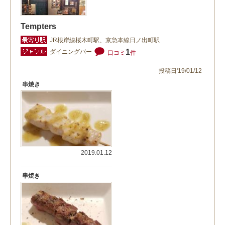
Tempters
JR根岸線桜木町駅、京急本線日ノ出町駅
1
ダイニングバー
口コミ
件
投稿日'19/01/12
串焼き
2019.01.12
串焼き