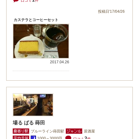
口コミ
件
投稿日'17/04/26
カステラとコーヒーセット
2017.04.26
場る ばる 蒔田
ブルーライン蒔田駅
居酒屋
2
1000～3000円