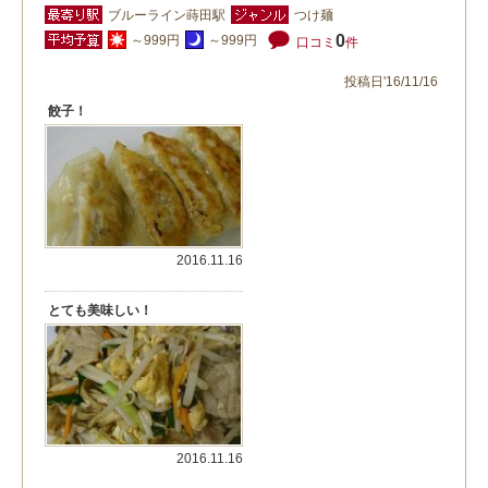
ブルーライン蒔田駅
つけ麺
0
～999円
～999円
口コミ
件
投稿日'16/11/16
餃子！
2016.11.16
とても美味しい！
2016.11.16