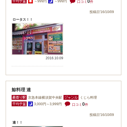
0
～999円
～999円
口コミ
件
投稿日'16/10/09
ロータス！！
2016.10.09
鯨料理 連
京急本線横須賀中央駅
くじら料理
0
3,000円～3,999円
口コミ
件
投稿日'16/10/09
連！！