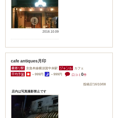
2016.10.09
cafe antiques月印
京急本線横須賀中央駅
カフェ
0
～999円
～999円
口コミ
件
投稿日'16/10/08
店内は写真撮影禁止です