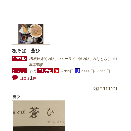
板そば 蒼ひ
JR根岸線関内駅、ブルーライン関内駅、みなとみらい線
馬車道駅
そば
～999円
3,000円～3,999円
1
口コミ
件
投稿日'17/10/21
蒼ひ