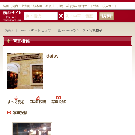
横浜（関内・上大岡・桜木町、神奈川、川崎、横須賀の総合ナイト情報・求人サイト
横浜ナイトnaviTOP
>
レビュワー一覧
>
daisyのページ
> 写真投稿
写真投稿
daisy