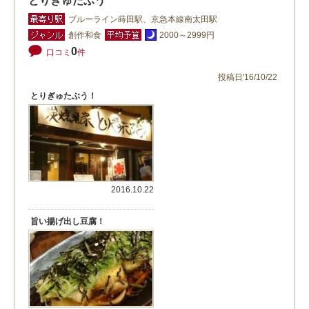
とりぎゅたぶう
ブルーライン蒔田駅、京急本線南太田駅
創作和食
2000～2999円
0
口コミ
件
投稿日'16/10/22
とりぎゅたぶう！
2016.10.22
旨い揚げ出し豆腐！