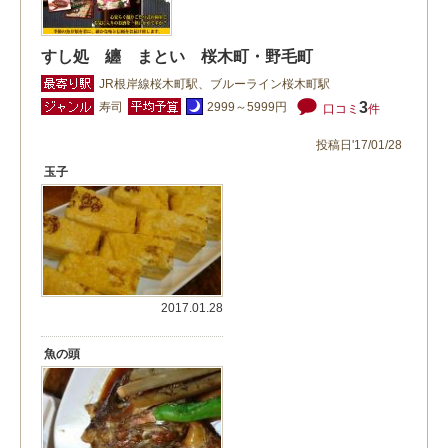
すし処 纏 まとい 桜木町・野毛町
JR根岸線桜木町駅、ブルーライン桜木町駅
3
寿司
2999～5999円
口コミ
件
投稿日'17/01/28
玉子
2017.01.28
魚の頭