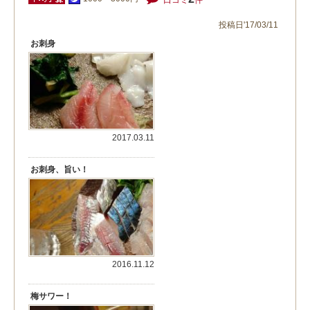
口コミ
件
投稿日'17/03/11
お刺身
2017.03.11
お刺身、旨い！
2016.11.12
梅サワー！