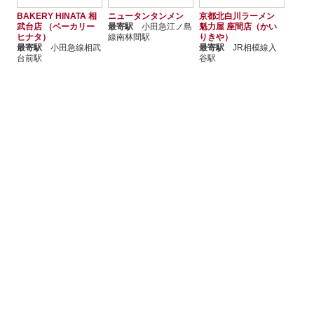
BAKERY HINATA 相
ニュータンタンメン
京都北白川ラーメン
武台店 （ベーカリー
最寄駅
小田急江ノ島
魁力屋 座間店（かい
ヒナタ）
線南林間駅
りきや）
最寄駅
小田急線相武
最寄駅
JR相模線入
台前駅
谷駅