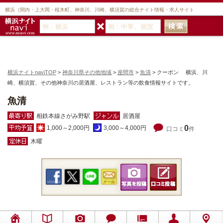
横浜（関内・上大岡・桜木町、神奈川、川崎、横須賀の総合ナイト情報・求人サイト
横浜ナイトnaviTOP
>
神奈川県その他地域
>
座間市
>
魚清
> クーポン 横浜、川
崎、横須賀、その他神奈川の居酒屋、レストラン等の飲食情報サイトです。
魚清
相鉄本線さがみ野駅
居酒屋
0
1,000～2,000円
3,000～4,000円
口コミ
件
木曜