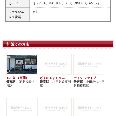
カード
可（VISA、MASTER、JCB、DINERS、AMEX）
キャッシュ
無し
レス決済
近くのお店
やぶ久 （座間）
ざまのやまちゃん
テイク ファイブ
最寄駅
JR相模線入
最寄駅
小田急線座間
最寄駅
小田急線小田
谷駅
駅
急相模原駅