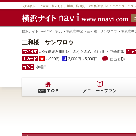
横浜(関内・上大岡・桜木町）、川崎、横須賀、その他神奈川のキャバクラ、クラ
横浜ナイトnaviTOP
>
横浜
>
横浜市中区
>
三和楼 サンワロウ
> 横浜市
三和楼 サンワロウ
JR根岸線石川町駅、みなとみらい線元町・中華街駅
0
～999円
3,000円～5,000円
口コミ
件
水曜日