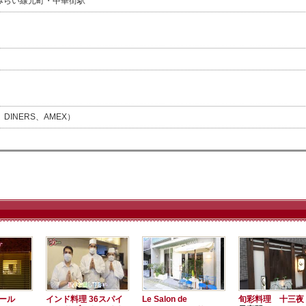
みらい線元町・中華街駅
、DINERS、AMEX）
ュール
インド料理 36スパイ
Le Salon de
旬彩料理 十三夜