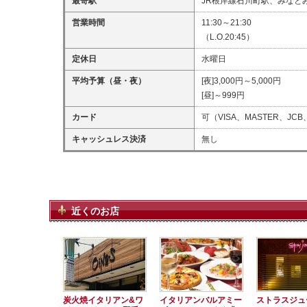
最寄駅
JR根岸線石川町駅、みなと
営業時間
11:30～21:30
（L.O.20:45）
定休日
水曜日
平均予算（昼・夜）
[夜]3,000円～5,000円
[昼]～999円
カード
可（VISA、MASTER、JCB
キャッシュレス決済
無し
近くのお店
炭火焼イタリアン&ワ
イタリアンバルアミー
ストラスジ