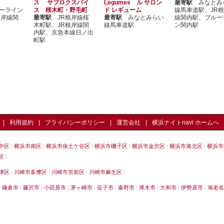
ス サブロクスパイ
Legumes ル サロン
最寄駅
みなとみ
ーライン
ス 桜木町・野毛町
ド レギューム
線馬車道駅、JR
根岸線関
最寄駅
JR根岸線桜
最寄駅
みなとみらい
線関内駅、ブルー
木町駅、JR根岸線関
線馬車道駅
ン関内駅
内駅、京急本線日ノ出
町駅
利用規約
プライバシーポリシー
運営会社
横浜ナイトnavi ホームへ
中区
横浜市南区
横浜市保土ケ谷区
横浜市磯子区
横浜市金沢区
横浜市港北区
横浜市
区
津区
川崎市多摩区
川崎市宮前区
川崎市麻生区
鎌倉市
藤沢市
小田原市
茅ヶ崎市
逗子市
秦野市
厚木市
大和市
伊勢原市
海老名