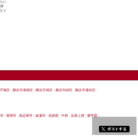
らい
根岸
ライ
戸塚区
横浜市港南区
横浜市旭区
横浜市緑区
横浜市瀬谷区
市
座間市
南足柄市
綾瀬市
高座郡
中郡
足柄上郡
愛甲郡