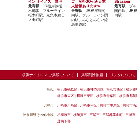
イン オイノス 野毛
ゴ AMIGO≪★☆求
Strasjour
最寄駅
JR根岸線桜
人情報あり☆★≫
最寄駅
ブル
木町駅、ブルーライン
最寄駅
JR根岸線関
関内駅、JR
桜木町駅、京急本線日
内駅、ブルーライン関
内駅
ノ出町駅
内駅、みなとみらい線
馬車道駅
横浜ナイトnavi ご掲載について
掲載削除依頼
リンクについて
横浜:
横浜市鶴見区
横浜市神奈川区
横浜市西区
横浜市
横浜市栄区
横浜市泉区
横浜市青葉区
横浜市都筑
川崎：
川崎市川崎区
川崎市幸区
川崎市中原区
川崎市高
神奈川県その他地域:
相模原市
横須賀市
三浦市
三浦郡葉山町
平塚市
足柄下郡