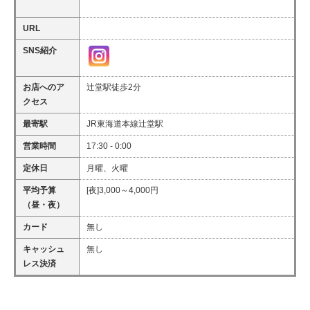
URL
SNS紹介
お店へのア
辻堂駅徒歩2分
クセス
最寄駅
JR東海道本線辻堂駅
営業時間
17:30 - 0:00
定休日
月曜、火曜
平均予算
[夜]3,000～4,000円
（昼・夜）
カード
無し
キャッシュ
無し
レス決済