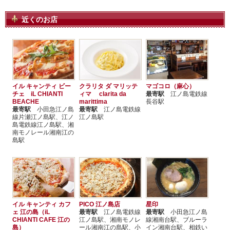
近くのお店
イル キャンティ ビー
クラリタ ダ マリッテ
マゴコロ（麻心）
チェ iL CHIANTI
ィマ clarita da
最寄駅
江ノ島電鉄線
BEACHE
marittima
長谷駅
最寄駅
小田急江ノ島
最寄駅
江ノ島電鉄線
線片瀬江ノ島駅、江ノ
江ノ島駅
島電鉄線江ノ島駅、湘
南モノレール湘南江の
島駅
イル キャンティ カフ
PICO 江ノ島店
星印
ェ 江の島（iL
最寄駅
江ノ島電鉄線
最寄駅
小田急江ノ島
CHIANTI CAFE 江の
江ノ島駅、湘南モノレ
線湘南台駅、ブルーラ
島）
ール湘南江の島駅、小
イン湘南台駅、相鉄い