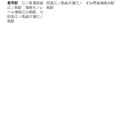
最寄駅
江ノ島電鉄線
田急江ノ島線片瀬江ノ
ずみ野線湘南台駅
江ノ島駅、湘南モノレ
島駅
ール湘南江の島駅、小
田急江ノ島線片瀬江ノ
島駅