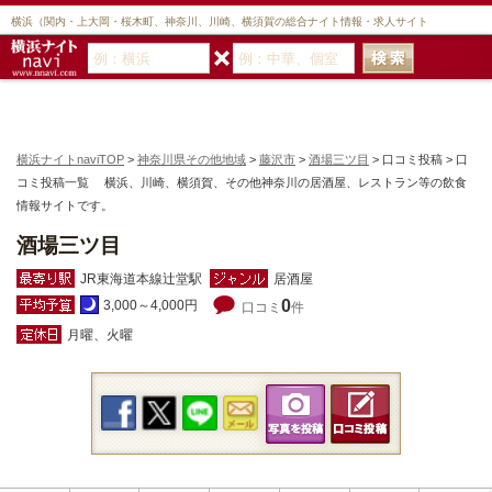
横浜（関内・上大岡・桜木町、神奈川、川崎、横須賀の総合ナイト情報・求人サイト
横浜ナイトnaviTOP
>
神奈川県その他地域
>
藤沢市
>
酒場三ツ目
> 口コミ投稿 > 口
コミ投稿一覧 横浜、川崎、横須賀、その他神奈川の居酒屋、レストラン等の飲食
情報サイトです。
酒場三ツ目
JR東海道本線辻堂駅
居酒屋
0
3,000～4,000円
口コミ
件
月曜、火曜