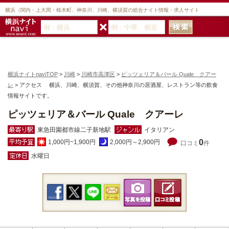
横浜（関内・上大岡・桜木町、神奈川、川崎、横須賀の総合ナイト情報・求人サイト
横浜ナイトnaviTOP
>
川崎
>
川崎市高津区
>
ピッツェリア＆バール Quale クアー
レ
> アクセス 横浜、川崎、横須賀、その他神奈川の居酒屋、レストラン等の飲食
情報サイトです。
ピッツェリア＆バール Quale クアーレ
東急田園都市線二子新地駅
イタリアン
0
1,000円~1,900円
2,000円～2,900円
口コミ
件
水曜日