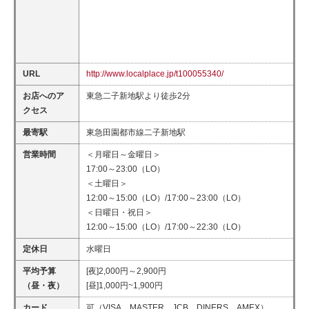
URL
http://www.localplace.jp/t100055340/
お店へのア
東急二子新地駅より徒歩2分
クセス
最寄駅
東急田園都市線二子新地駅
営業時間
＜月曜日～金曜日＞
17:00～23:00（LO）
＜土曜日＞
12:00～15:00（LO）/17:00～23:00（LO）
＜日曜日・祝日＞
12:00～15:00（LO）/17:00～22:30（LO）
定休日
水曜日
平均予算
[夜]2,000円～2,900円
（昼・夜）
[昼]1,000円~1,900円
カード
可（VISA、MASTER、JCB、DINERS、AMEX）